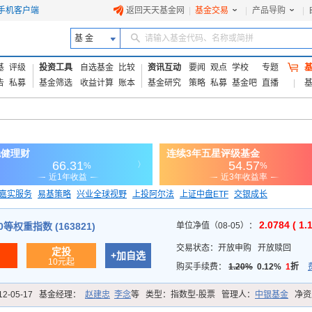
手机客户端
返回天天基金网
|
基金交易
|
产品导购
|
基 金
请输入基金代码、名称或简拼
基
评级
投资工具
自选基金
比较
资讯互动
要闻
观点
学校
专题
告
私募
基金筛选
收益计算
账本
基金研究
策略
私募
基金吧
直播
嘉实服务
易基策略
兴业全球视野
上投阿尔法
上证中盘ETF
交银成长
信诚蓝筹
2.0784 ( 1.
等权重指数 (163821)
单位净值（08-05）：
交易状态：
开放申购
开放赎回
定投
+加自选
10元起
购买手续费：
1.20%
0.12%
1
折
12-05-17
基金经理：
赵建忠
李念
等
类型：
指数型-股票
管理人：
中银基金
净资