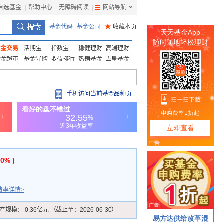
自选基金
|
帮助中心
无障碍阅读
|
网站导航
|
基金代码
基金公司
★
收藏本页
基金交易
活期宝
指数宝
稳健理财
高端理财
基金超市
基金导购
收益排行
热销基金
五星基金
手机访问当前基金品种页
10% )
费率详情>
产规模：
0.36亿元 （截止至：2026-06-30）