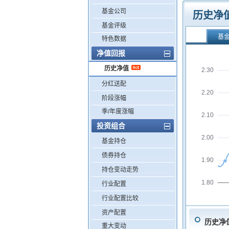
基金公司
历史净
基金评级
基
特色数据
净值回报
历史净值
2.30
分红送配
2.20
阶段涨幅
季/年度涨幅
2.10
投资组合
2.00
基金持仓
债券持仓
1.90
持仓变动走势
1.80
行业配置
行业配置比较
资产配置
历史净
重大变动