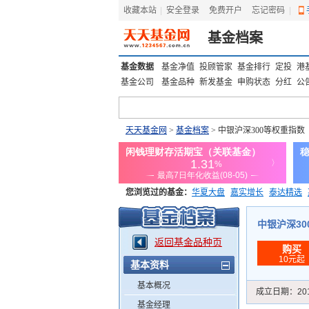
收藏本站
|
安全登录
|
免费开户
忘记密码
|
基金档案
基金数据
基金净值
投顾管家
基金排行
定投
港
基金公司
基金品种
新发基金
申购状态
分红
公
天天基金网
>
基金档案
> 中银沪深300等权重指数
您浏览过的基金：
华夏大盘
嘉实增长
泰达精选
添富优势
华安宏利
上证180价值ETF
上投优势
中银沪深300
返回基金品种页
购买
10元起
基本资料
基本概况
成立日期：
20
基金经理