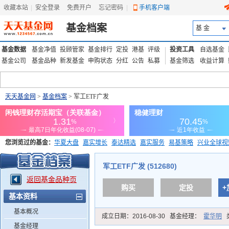
收藏本站
|
安全登录
|
免费开户
忘记密码
|
手机客户端
基金档案
基 金
基金数据
基金净值
投顾管家
基金排行
定投
港基
评级
投资工具
自选基金
基金公司
基金品种
新发基金
申购状态
分红
公告
私募
基金筛选
收益计算
天天基金网
>
基金档案
> 军工ETF广发
您浏览过的基金：
华夏大盘
嘉实增长
泰达精选
嘉实服务
易基策略
兴业全球视
添富优势
华安宏利
上证180价值ETF
上投优势
信诚蓝筹
军工ETF广发 (512680)
返回基金品种页
购买
定投
+
基本资料
基本概况
成立日期：
2016-08-30
基金经理：
霍华明
基金经理