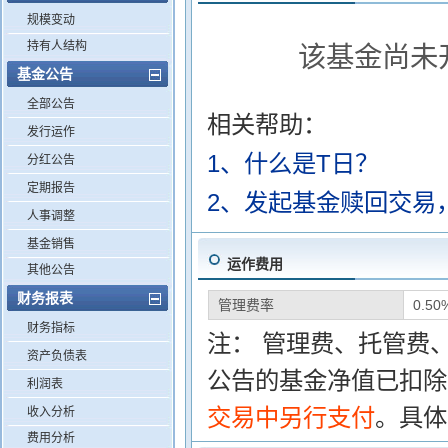
规模变动
持有人结构
该基金尚未
基金公告
全部公告
相关帮助：
发行运作
1、什么是T日？
分红公告
定期报告
2、发起基金赎回交易
人事调整
基金销售
运作费用
其他公告
财务报表
管理费率
0.5
财务指标
注： 管理费、托管费
资产负债表
公告的基金净值已扣除
利润表
交易中另行支付
。具体
收入分析
费用分析