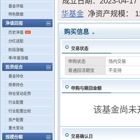
成立日期：
2023-04-17
基金评级
华基金
净资产规模：
1
特色数据
净值回报
购买信息
历史净值
分红送配
交易状态
阶段涨幅
季/年度涨幅
申购状态
场内交易
投资组合
普通回活期宝
不支持
基金持仓
债券持仓
申购与赎回金额
持仓变动走势
行业配置
该基金尚未
行业配置比较
资产配置
重大变动
交易确认日
规模份额