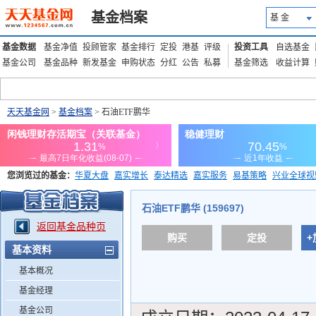
基金档案
基 金
基金数据
基金净值
投顾管家
基金排行
定投
港基
评级
投资工具
自选基金
基金公司
基金品种
新发基金
申购状态
分红
公告
私募
基金筛选
收益计算
天天基金网
>
基金档案
> 石油ETF鹏华
您浏览过的基金：
华夏大盘
嘉实增长
泰达精选
嘉实服务
易基策略
兴业全球视
添富优势
华安宏利
上证180价值ETF
上投优势
信诚蓝筹
石油ETF鹏华 (159697)
返回基金品种页
购买
定投
+
基本资料
基本概况
基金经理
基金公司