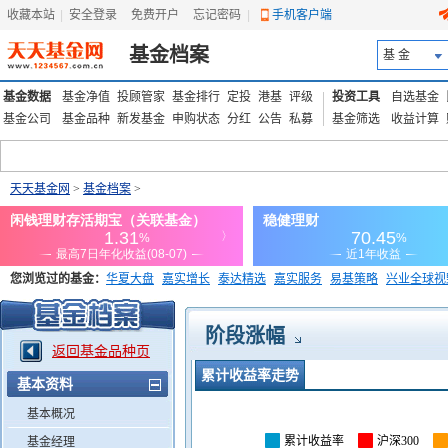
收藏本站
|
安全登录
|
免费开户
忘记密码
|
手机客户端
基金档案
基 金
基金数据
基金净值
投顾管家
基金排行
定投
港基
评级
投资工具
自选基金
基金公司
基金品种
新发基金
申购状态
分红
公告
私募
基金筛选
收益计算
天天基金网
>
基金档案
>
您浏览过的基金：
华夏大盘
嘉实增长
泰达精选
嘉实服务
易基策略
兴业全球视
添富优势
华安宏利
上证180价值ETF
上投优势
信诚蓝筹
阶段涨幅
返回基金品种页
累计收益率走势
基本资料
基本概况
累计收益率
沪深300
基金经理