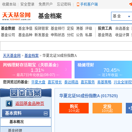
收藏本站
|
安全登录
|
免费开户
忘记密码
|
手机客户端
基金档案
基 金
基金数据
基金净值
投顾管家
基金排行
定投
港基
评级
投资工具
自选基金
基金公司
基金品种
新发基金
申购状态
分红
公告
私募
基金筛选
收益计算
天天基金网
>
基金档案
> 华夏北证50成份指数A
您浏览过的基金：
华夏大盘
嘉实增长
泰达精选
嘉实服务
易基策略
兴业全球视
添富优势
华安宏利
上证180价值ETF
上投优势
信诚蓝筹
华夏北证50成份指数A (017525)
返回基金品种页
购买
定投
+
10元起
10元起
基本资料
基本概况
基金经理