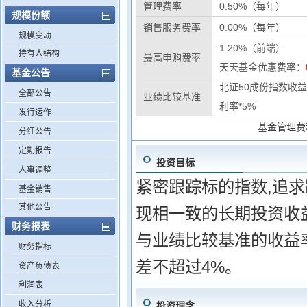
管理费率
0.50%（每年）
规模份额
销售服务费率
0.00%（每年）
规模变动
1.20%（前端）
持有人结构
最高申购费率
天天基金优惠费率：
基金公告
北证50成份指数收益
全部公告
业绩比较基准
利率*5%
发行运作
基金管理费
分红公告
定期报告
投资目标
人事调整
紧密跟踪标的指数,追
基金销售
其他公告
现相一致的长期投资收
财务报表
与业绩比较基准的收益率
财务指标
差不超过4%。
资产负债表
利润表
收入分析
投资理念