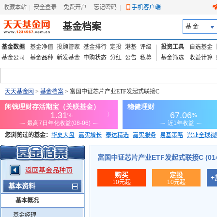
收藏本站
|
安全登录
|
免费开户
忘记密码
|
手机客户端
基金档案
基 金
基金数据
基金净值
投顾管家
基金排行
定投
港基
评级
投资工具
自选基金
基金公司
基金品种
新发基金
申购状态
分红
公告
私募
基金筛选
收益计算
天天基金网
>
基金档案
> 富国中证芯片产业ETF发起式联接C
您浏览过的基金：
华夏大盘
嘉实增长
泰达精选
嘉实服务
易基策略
兴业全球视
添富优势
华安宏利
上证180价值ETF
上投优势
信诚蓝筹
富国中证芯片产业ETF发起式联接C (014
返回基金品种页
购买
定投
+
10元起
10元起
基本资料
基本概况
基金经理