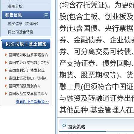
(均含存托凭证)。为更
费用分析
销售信息
股(包含主板、创业板
购买信息（费率表）
券(包含国债、央行票
同公司基金转换
券、金融债券、企业债
券、可分离交易可转债、
富国绝对收益多策略混合
产支持证券、债券回购
A
富国中证煤炭指数(LOF)A
富国泰利定开债发起式
期货、股票期权等)、
富国上证指数ETF联接A
融工具(但须符合中国证
富国天瑞强势混合A
富国收益宝交易型货币A
与融资及转融通证券出
查看旗下全部基金>>
其他品种,基金管理人
投资策略