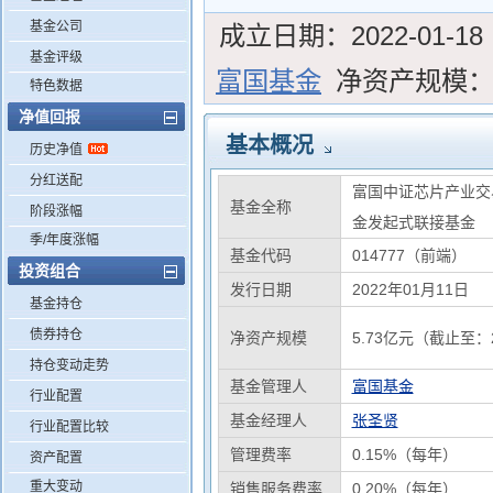
基金公司
成立日期：
2022-01-18
基金评级
富国基金
净资产规模
特色数据
净值回报
基本概况
历史净值
分红送配
富国中证芯片产业交
基金全称
阶段涨幅
金发起式联接基金
季/年度涨幅
基金代码
014777（前端）
投资组合
发行日期
2022年01月11日
基金持仓
债券持仓
净资产规模
5.73亿元（截止至：2
持仓变动走势
基金管理人
富国基金
行业配置
基金经理人
张圣贤
行业配置比较
管理费率
0.15%（每年）
资产配置
重大变动
销售服务费率
0.20%（每年）