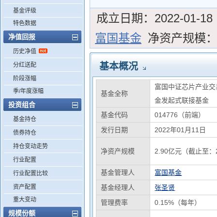
基金评级
成立日期：
2022-01-18
特色数据
富国基金
净资产规模
净值回报
历史净值
基本概况
分红送配
阶段涨幅
富国中证芯片产业交
季/年度涨幅
基金全称
金发起式联接基金
投资组合
基金代码
014776（前端）
基金持仓
发行日期
2022年01月11日
债券持仓
持仓变动走势
净资产规模
2.90亿元（截止至：2
行业配置
基金管理人
富国基金
行业配置比较
资产配置
基金经理人
张圣贤
重大变动
管理费率
0.15%（每年）
规模份额