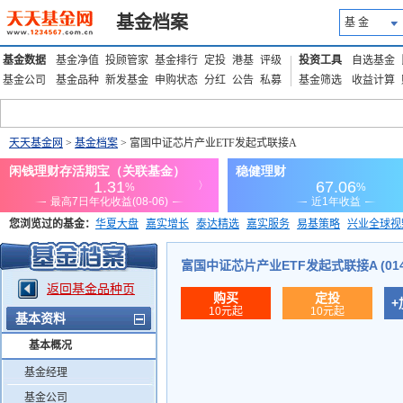
基金档案
基 金
基金数据
基金净值
投顾管家
基金排行
定投
港基
评级
投资工具
自选基金
基金公司
基金品种
新发基金
申购状态
分红
公告
私募
基金筛选
收益计算
天天基金网
>
基金档案
> 富国中证芯片产业ETF发起式联接A
您浏览过的基金：
华夏大盘
嘉实增长
泰达精选
嘉实服务
易基策略
兴业全球视
添富优势
华安宏利
上证180价值ETF
上投优势
信诚蓝筹
富国中证芯片产业ETF发起式联接A (014
返回基金品种页
购买
定投
+
10元起
10元起
基本资料
基本概况
基金经理
基金公司