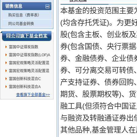
销售信息
本基金的投资范围主要
购买信息（费率表）
(均含存托凭证)。为更
同公司基金转换
股(包含主板、创业板
券(包含国债、央行票
富国中证煤炭指数
(LOF)C
富国中证煤炭指数(LOF)A
券、金融债券、企业债
富国宏观策略灵活配置混
券、可分离交易可转债、
合A
富国宏观策略灵活配置混
合C
富国创新科技混合C
产支持证券、债券回购
富国创新科技混合A
期货、股票期权等)、
查看旗下全部基金>>
融工具(但须符合中国证
与融资及转融通证券出
其他品种,基金管理人