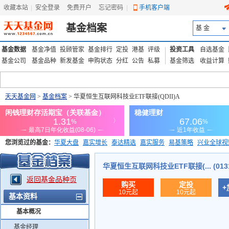
收藏本站
|
安全登录
|
免费开户
忘记密码
|
手机客户端
基金档案
基 金
基金数据
基金净值
投顾管家
基金排行
定投
港基
评级
投资工具
自选基金
基金公司
基金品种
新发基金
申购状态
分红
公告
私募
基金筛选
收益计算
天天基金网
>
基金档案
> 华夏恒生互联网科技业ETF联接(QDII)A
您浏览过的基金：
华夏大盘
嘉实增长
泰达精选
嘉实服务
易基策略
兴业全球视
添富优势
华安宏利
上证180价值ETF
上投优势
信诚蓝筹
华夏恒生互联网科技业ETF联接(... (0131
返回基金品种页
购买
定投
+
10元起
10元起
基本资料
基本概况
基金经理