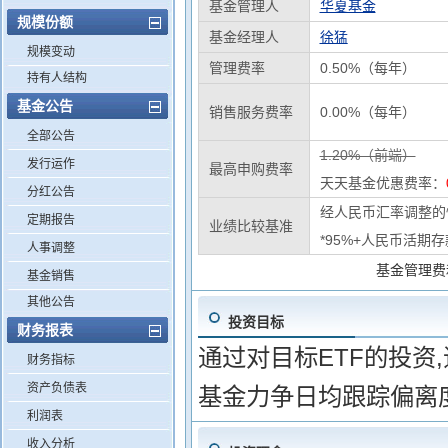
基金管理人
华夏基金
规模份额
基金经理人
徐猛
规模变动
管理费率
0.50%（每年）
持有人结构
基金公告
销售服务费率
0.00%（每年）
全部公告
1.20%（前端）
发行运作
最高申购费率
天天基金优惠费率：
分红公告
经人民币汇率调整的
定期报告
业绩比较基准
*95%+人民币活期存
人事调整
基金管理费
基金销售
其他公告
投资目标
财务报表
通过对目标ETF的投资
财务指标
资产负债表
基金力争日均跟踪偏离度
利润表
收入分析