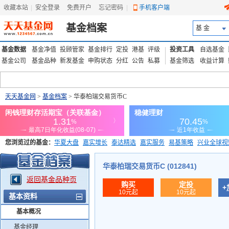
收藏本站
|
安全登录
|
免费开户
忘记密码
|
手机客户端
基金档案
基 金
基金数据
基金净值
投顾管家
基金排行
定投
港基
评级
投资工具
自选基金
基金公司
基金品种
新发基金
申购状态
分红
公告
私募
基金筛选
收益计算
天天基金网
>
基金档案
> 华泰柏瑞交易货币C
您浏览过的基金：
华夏大盘
嘉实增长
泰达精选
嘉实服务
易基策略
兴业全球视
添富优势
华安宏利
上证180价值ETF
上投优势
信诚蓝筹
华泰柏瑞交易货币C (012841)
返回基金品种页
购买
定投
+
10元起
10元起
基本资料
基本概况
基金经理