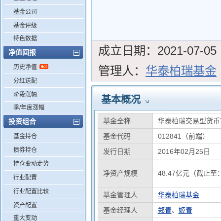
基金公司
基金评级
特色数据
成立日期：
2021-07-05
净值回报
历史净值
管理人：
华泰柏瑞基金
分红送配
阶段涨幅
基本概况
季/年度涨幅
基金全称
华泰柏瑞交易型货币
投资组合
基金代码
012841（前端）
基金持仓
债券持仓
发行日期
2016年02月25日
持仓变动走势
净资产规模
48.47亿元（截止至：
行业配置
行业配置比较
基金管理人
华泰柏瑞基金
资产配置
基金经理人
郑青
、
姬青
重大变动