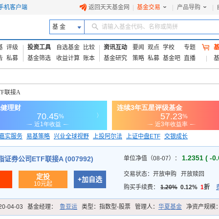
手机客户端
返回天天基金网
|
基金交易
|
产品导购
|
基 金
请输入基金代码、名称或简拼
基
评级
投资工具
自选基金
比较
资讯互动
要闻
观点
学校
专题
告
私募
基金筛选
收益计算
账本
基金研究
策略
私募
基金吧
直播
TF联接A
嘉实服务
易基策略
兴业全球视野
上投阿尔法
上证中盘ETF
交银成长
信诚蓝筹
1.2351 ( -0
券公司ETF联接A (007992)
单位净值（08-07）：
交易状态：
开放申购
开放赎回
定投
+加自选
10元起
购买手续费：
1.20%
0.12%
1
折
20-04-03
基金经理：
鲁亚运
类型：
指数型-股票
管理人：
华夏基金
净资产规模