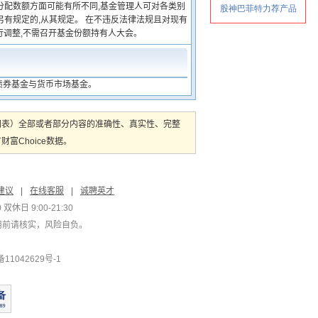
分配数额方面可能有所不同,基金管理人可对各类别
另有规定的,从其规定。 在不违反法律法规且对现有
行调整,不需召开基金份额持有人大会。
、债券基金与货币市场基金。
图表）全部或者部分内容的准确性、真实性、完整
Choice数据。
建议
|
在线客服
|
诚聘英才
双休日 9:00-21:30
用前请核实，风险自负。
1042629号-1