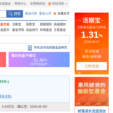
自选基金
|
帮助中心
无障碍阅读
|
网站导航
|
基金代码
基金公司
★
收藏本页
基金交易
活期宝
指数宝
稳健理财
高端理财
基金超市
基金导购
收益排行
热销基金
五星基金
手机访问当前基金品种页
.01% )
费率详情>
：
5.43亿元 （截止至：2026-06-30）