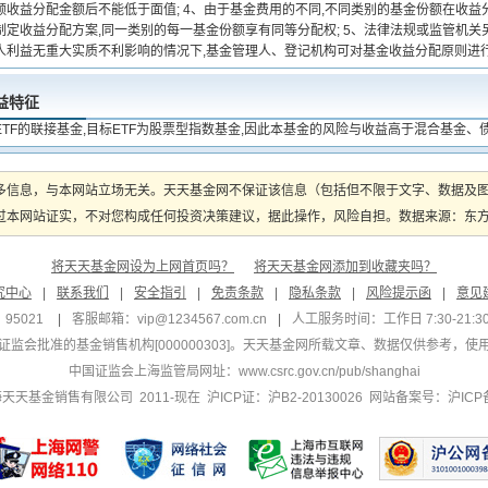
额收益分配金额后不能低于面值; 4、由于基金费用的不同,不同类别的基金份额在收益
制定收益分配方案,同一类别的每一基金份额享有同等分配权; 5、法律法规或监管机关
人利益无重大实质不利影响的情况下,基金管理人、登记机构可对基金收益分配原则进
益特征
ETF的联接基金,目标ETF为股票型指数基金,因此本基金的风险与收益高于混合基金
多信息，与本网站立场无关。天天基金网不保证该信息（包括但不限于文字、数据及
本网站证实，不对您构成任何投资决策建议，据此操作，风险自担。数据来源：东方财富
将天天基金网设为上网首页吗？
将天天基金网添加到收藏夹吗？
究中心
|
联系我们
|
安全指引
|
免责条款
|
隐私条款
|
风险提示函
|
意见
95021
|
客服邮箱：
vip@1234567.com.cn
|
人工服务时间：工作日 7:30-21:30 
监会批准的基金销售机构[000000303]
。天天基金网所载文章、数据仅供参考，使
中国证监会上海监管局网址：
www.csrc.gov.cn/pub/shanghai
 上海天天基金销售有限公司 2011-现在 沪ICP证：沪B2-20130026
网站备案号：沪ICP备1