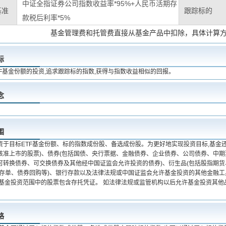
中证全指证券公司指数收益率*95%+人民币活期存
基准
跟踪标的
款税后利率*5%
基金管理费和托管费直接从基金产品中扣除，具体计算
标
F基金份额的投资,追求跟踪标的指数,获得与指数收益相似的回报。
念
围
资于目标ETF基金份额、标的指数成份股、备选成份股。为更好地实现投资目标,基金
核准上市的股票)、债券(包括国债、央行票据、金融债券、企业债券、公司债券、中
可转换债券、可交换债券及其他经中国证监会允许投资的债券)、衍生品(包括股指期货
业存单、债券回购等)、银行存款以及法律法规或中国证监会允许基金投资的其他金融
本基金投资范围中的股票包含存托凭证。 如法律法规或监管机构以后允许基金投资其他
略