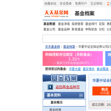
收藏本站
|
安全登录
|
免费开户
忘记密码
|
基金档案
基金数据
基金净值
投顾管家
基金排行
定投
港
基金公司
基金品种
新发基金
申购状态
分红
公
天天基金网
>
基金档案
> 华夏中证全指证券公司E
您浏览过的基金：
华夏大盘
嘉实增长
泰达精选
添富优势
华安宏利
上证180价值ETF
上投优势
华夏中证全指证
返回基金品种页
购买
10元起
基本资料
基本概况
成立日期：
20
基金经理