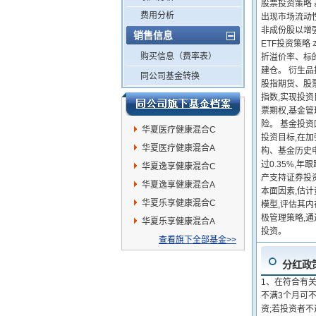
股票投资策略
费用分析
出现市场流动
非成份股以增
销售信息
ETF投资策略
购买信息（费率表）
折溢价率、标
建仓。 衍生
同公司基金转换
股指期货、股
指数,实现投
票期权,基金
险。 基金投
华夏医疗健康混合C
投资目标,在
华夏医疗健康混合A
构、基金历史
过0.35%,
华夏逸享健康混合C
产支持证券投
华夏逸享健康混合A
本面因素,估
华夏乐享健康混合C
模型,评估其
极管理策略,
华夏乐享健康混合A
投资。
查看旗下全部基金>>
分红政
1、在符合有
不满3个月可
资;若投资者