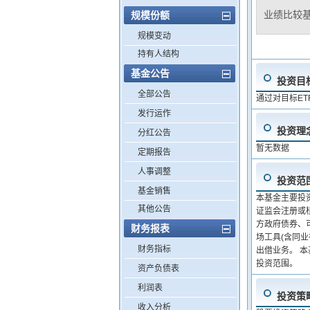
业绩比较
规模份额
规模变动
持有人结构
基金公告
投资目
全部公告
通过对目标ET
发行运作
投资理
分红公告
暂无数据
定期报告
人事调整
投资范
基金销售
本基金主要投
其他公告
证监会注册或
方政府债券、
财务报表
场工具(含同
财务指标
出借业务。 
投资范围。
资产负债表
利润表
投资策
收入分析