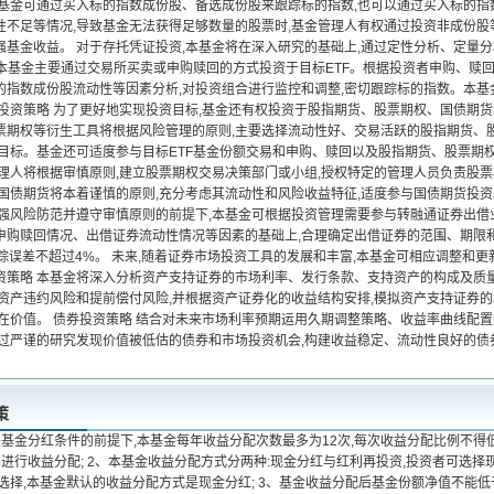
 基金可通过买入标的指数成份股、备选成份股来跟踪标的指数,也可以通过买入标的指
性不足等情况,导致基金无法获得足够数量的股票时,基金管理人有权通过投资非成份
强基金收益。 对于存托凭证投资,本基金将在深入研究的基础上,通过定性分析、定量分
 本基金主要通过交易所买卖或申购赎回的方式投资于目标ETF。根据投资者申购、赎回
的指数成份股流动性等因素分析,对投资组合进行监控和调整,密切跟踪标的指数。本基金
品投资策略 为了更好地实现投资目标,基金还有权投资于股指期货、股票期权、国债期
票期权等衍生工具将根据风险管理的原则,主要选择流动性好、交易活跃的股指期货、股
资目标。基金还可适度参与目标ETF基金份额交易和申购、赎回以及股指期货、股票期权
管理人将根据审慎原则,建立股票期权交易决策部门或小组,授权特定的管理人员负责股
资国债期货将本着谨慎的原则,充分考虑其流动性和风险收益特征,适度参与国债期货投资
加强风险防范并遵守审慎原则的前提下,本基金可根据投资管理需要参与转融通证券出
申购赎回情况、出借证券流动性情况等因素的基础上,合理确定出借证券的范围、期限
年跟踪误差不超过4%。 未来,随着证券市场投资工具的发展和丰富,本基金可相应调整和
资策略 本基金将深入分析资产支持证券的市场利率、发行条款、支持资产的构成及质
计资产违约风险和提前偿付风险,并根据资产证券化的收益结构安排,模拟资产支持证券
内在价值。 债券投资策略 结合对未来市场利率预期运用久期调整策略、收益率曲线配
通过严谨的研究发现价值被低估的债券和市场投资机会,构建收益稳定、流动性良好的
策
关基金分红条件的前提下,本基金每年收益分配次数最多为12次,每次收益分配比例不得
不进行收益分配; 2、本基金收益分配方式分两种:现金分红与红利再投资,投资者可选
不选择,本基金默认的收益分配方式是现金分红; 3、基金收益分配后基金份额净值不能