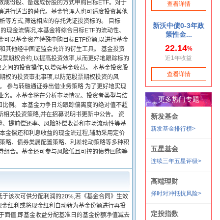
数成份股、备选成份股的方式申购目标ETF。对于
股等进行适当的替代。基金管理人也可适度投资其他
析等方式,筛选相应的存托凭证投资标的。 目标
的现金流情况,本基金将综合目标ETF的流动性、
可以基金资产特殊申购目标ETF份额,以进行基金
货和其他经中国证监会允许的衍生工具。 基金投资
票期权合约,以提高投资效率,从而更好地跟踪标的
之间的投资操作,以增强基金收益。 本基金投资股
票期权的投资审批事项,以防范股票期权投资的风
。 参与转融通证券出借业务策略 为了更好地实现
借业务。本基金将在分析市场情况、投资者类型与结
和比例。 本基金力争日均跟踪偏离度的绝对值不超
更新相关投资策略,并在招募说明书更新中公告。 资
量、提前偿还率、风险补偿收益和市场流动性等基
的本金偿还和利息收益的现金流过程,辅助采用定价
置策略、债券类属配置策略、利差轮动策略等多种积
债券组合。基金还可参与风险低且可控的债券回购等
低于该次可供分配利润的20%,若《基金合同》生效
择现金红利或将现金红利自动转为基金份额进行再投
低于面值;即基金收益分配基准日的基金份额净值减去