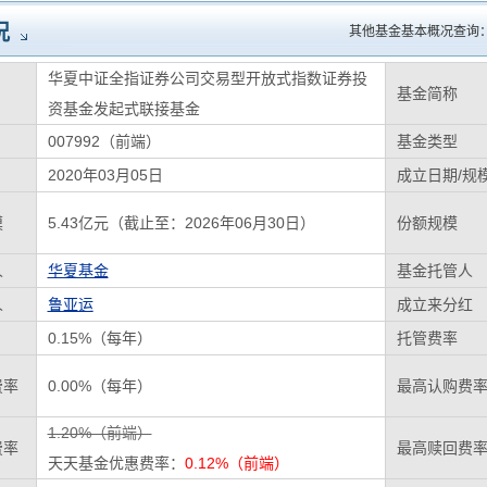
况
其他基金基本概况查询
华夏中证全指证券公司交易型开放式指数证券投
基金简称
资基金发起式联接基金
007992（前端）
基金类型
2020年03月05日
成立日期/规
模
5.43亿元（截止至：2026年06月30日）
份额规模
人
华夏基金
基金托管人
人
鲁亚运
成立来分红
0.15%（每年）
托管费率
费率
0.00%（每年）
最高认购费
1.20%（前端）
费率
最高赎回费
天天基金优惠费率：
0.12%（前端）