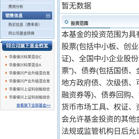
暂无数据
费用分析
销售信息
投资范围
购买信息（费率表）
本基金的投资范围为具
同公司基金转换
股票(包括中小板、创
证)、全国中小企业股份
华泰保兴科荣混合C
华泰保兴科荣混合A
票”)、债券(包括国债
华泰保兴产业升级混合发
地方政府债、次级债、
起A
华泰保兴产业升级混合发
起C
华泰保兴上证科创板综合
融资券等)、债券回购、
指数增强发起A
华泰保兴上证科创板综合
货币市场工具、权证、
指数增强发起C
查看旗下全部基金>>
会允许基金投资的其他金
法规或监管机构日后允