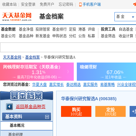
收藏本站
|
安全登录
|
免费开户
忘记密码
|
手机客户端
基金档案
基 金
基金数据
基金净值
投顾管家
基金排行
定投
港基
评级
投资工具
自选基金
基金公司
基金品种
新发基金
申购状态
分红
公告
私募
基金筛选
收益计算
天天基金网
>
基金档案
> 华泰保兴研究智选A
您浏览过的基金：
华夏大盘
嘉实增长
泰达精选
嘉实服务
易基策略
兴业全球视
添富优势
华安宏利
上证180价值ETF
上投优势
信诚蓝筹
华泰保兴研究智选A (006385)
返回基金品种页
购买
定投
+
10元起
10元起
基本资料
基本概况
基金经理