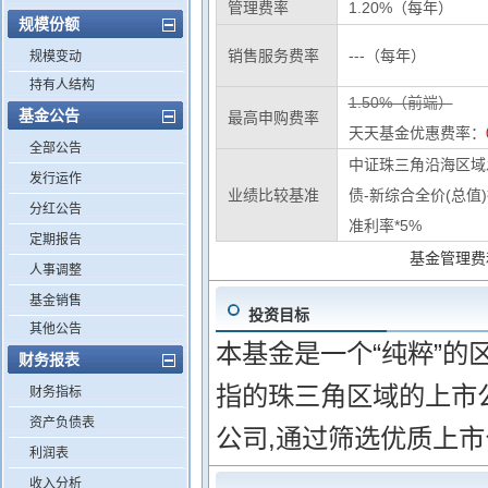
管理费率
1.20%（每年）
规模份额
销售服务费率
---（每年）
规模变动
持有人结构
1.50%（前端）
基金公告
最高申购费率
天天基金优惠费率：
全部公告
中证珠三角沿海区域发
发行运作
业绩比较基准
债-新综合全价(总值
分红公告
准利率*5%
定期报告
基金管理费
人事调整
基金销售
投资目标
其他公告
本基金是一个“纯粹”的
财务报表
指的珠三角区域的上市
财务指标
资产负债表
公司,通过筛选优质上
利润表
收入分析