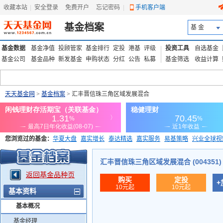
收藏本站
|
安全登录
|
免费开户
忘记密码
|
手机客户端
基金档案
基 金
基金数据
基金净值
投顾管家
基金排行
定投
港基
评级
投资工具
自选基金
基金公司
基金品种
新发基金
申购状态
分红
公告
私募
基金筛选
收益计算
天天基金网
>
基金档案
> 汇丰晋信珠三角区域发展混合
您浏览过的基金：
华夏大盘
嘉实增长
泰达精选
嘉实服务
易基策略
兴业全球视
添富优势
华安宏利
上证180价值ETF
上投优势
信诚蓝筹
汇丰晋信珠三角区域发展混合 (004351)
返回基金品种页
购买
定投
+
10元起
10元起
基本资料
基本概况
基金经理