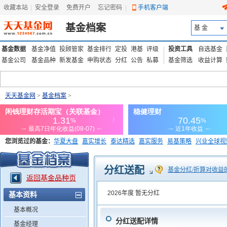
收藏本站
|
安全登录
|
免费开户
忘记密码
|
手机客户端
基金档案
基 金
基金数据
基金净值
投顾管家
基金排行
定投
港基
评级
投资工具
自选基金
基金公司
基金品种
新发基金
申购状态
分红
公告
私募
基金筛选
收益计算
天天基金网
>
基金档案
>
您浏览过的基金：
华夏大盘
嘉实增长
泰达精选
嘉实服务
易基策略
兴业全球视
添富优势
华安宏利
上证180价值ETF
上投优势
信诚蓝筹
分红送配
基金分红/折算对收益
返回基金品种页
2026年度
暂无分红
基本资料
基本概况
分红送配详情
基金经理