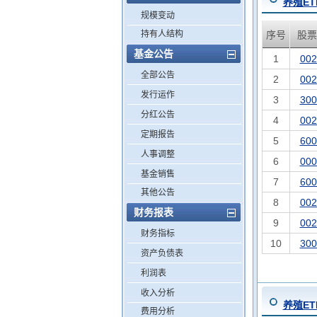
养殖ET
规模变动
持有人结构
序号
股票
基金公告
1
002
全部公告
2
002
发行运作
3
300
分红公告
4
002
定期报告
5
600
人事调整
6
000
基金销售
7
600
其他公告
8
002
财务报表
9
002
财务指标
10
300
资产负债表
利润表
收入分析
养殖ET
费用分析