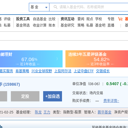
基 金
请输入基金代码、名称或简拼
基
评级
投资工具
自选基金
比较
资讯互动
要闻
观点
学校
专题
告
私募
基金筛选
收益计算
账本
基金研究
策略
私募
基金吧
直播
嘉实服务
易基策略
兴业全球视野
上投阿尔法
上证中盘ETF
交银成长
信诚蓝筹
0.5407 ( -0
(159867)
单位净值（08-06）：
交易状态：
场内交易
定投
+加自选
购买手续费：
---
费率详情>
21-02-25
基金经理：
陈龙
王力
类型：
指数型-股票
管理人：
鹏华基金
净资产规
其他基金基金持仓查询