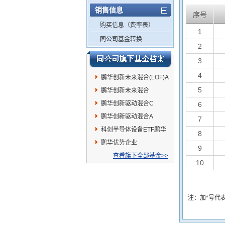
销售信息
序号
购买信息（费率表）
1
同公司基金转换
2
3
4
鹏华创新未来混合(LOF)A
5
鹏华创新未来混合
(LOF)C
鹏华创新驱动混合C
6
鹏华创新驱动混合A
7
科创半导体设备ETF鹏华
8
鹏华优势企业
9
查看旗下全部基金>>
10
注：加*号代