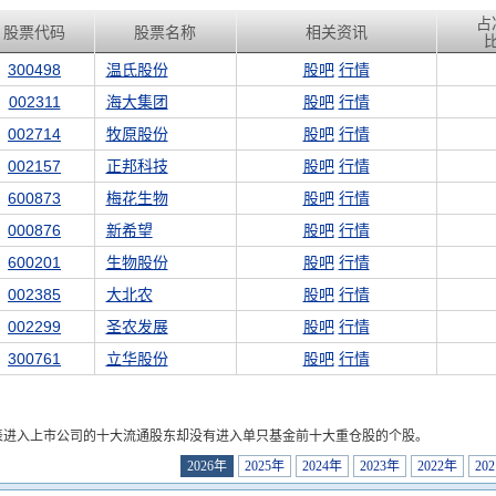
占
股票代码
股票名称
相关资讯
300498
温氏股份
股吧
行情
002311
海大集团
股吧
行情
002714
牧原股份
股吧
行情
002157
正邦科技
股吧
行情
600873
梅花生物
股吧
行情
000876
新希望
股吧
行情
600201
生物股份
股吧
行情
002385
大北农
股吧
行情
002299
圣农发展
股吧
行情
300761
立华股份
股吧
行情
表进入上市公司的十大流通股东却没有进入单只基金前十大重仓股的个股。
2026年
2025年
2024年
2023年
2022年
20