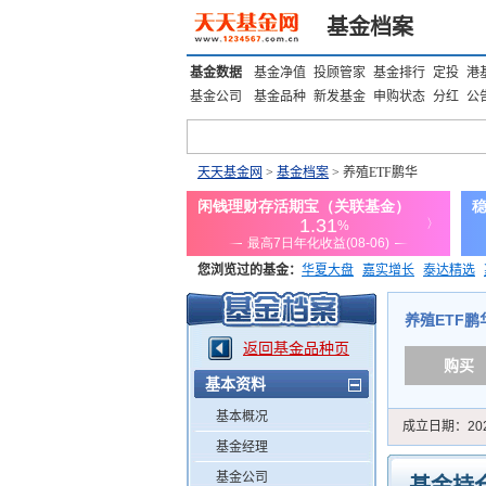
基金档案
基金数据
基金净值
投顾管家
基金排行
定投
港
基金公司
基金品种
新发基金
申购状态
分红
公
天天基金网
>
基金档案
> 养殖ETF鹏华
您浏览过的基金：
华夏大盘
嘉实增长
泰达精选
添富优势
华安宏利
上证180价值ETF
上投优势
养殖ETF鹏华 
返回基金品种页
购买
基本资料
基本概况
成立日期：
20
基金经理
基金公司