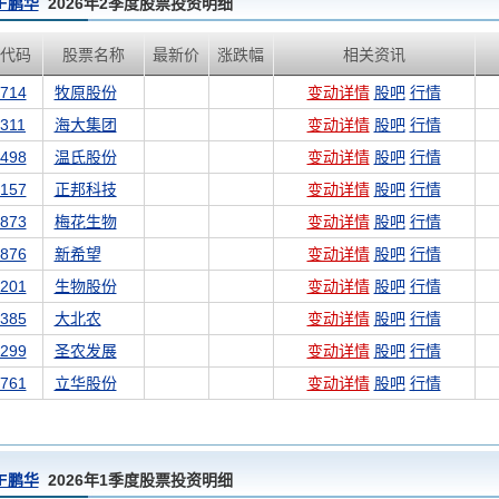
F鹏华
2026年2季度股票投资明细
代码
股票名称
最新价
涨跌幅
相关资讯
714
牧原股份
变动详情
股吧
行情
311
海大集团
变动详情
股吧
行情
498
温氏股份
变动详情
股吧
行情
157
正邦科技
变动详情
股吧
行情
873
梅花生物
变动详情
股吧
行情
876
新希望
变动详情
股吧
行情
201
生物股份
变动详情
股吧
行情
385
大北农
变动详情
股吧
行情
299
圣农发展
变动详情
股吧
行情
761
立华股份
变动详情
股吧
行情
F鹏华
2026年1季度股票投资明细