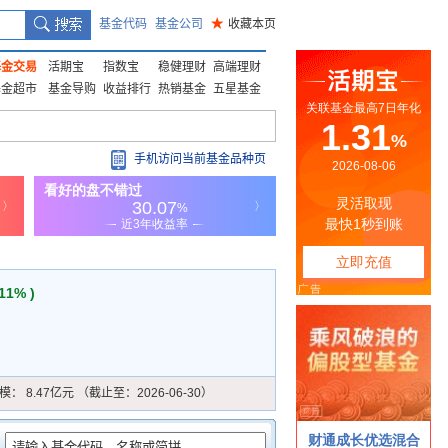
基金代码
基金公司
★
收藏本页
基金交易
活期宝
指数宝
稳健理财
高端理财
基金超市
基金导购
收益排行
热销基金
五星基金
手机访问当前基金品种页
.11% )
模：
8.47亿元 （截止至：2026-06-30）
：