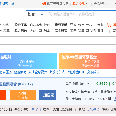
手机客户端
返回天天基金网
|
基金交易
|
产品导购
|
基 金
请输入基金代码、名称或简拼
基
评级
投资工具
自选基金
比较
资讯互动
要闻
观点
学校
专题
告
私募
基金筛选
收益计算
账本
基金研究
策略
私募
基金吧
直播
嘉实服务
易基策略
兴业全球视野
上投阿尔法
上证中盘ETF
交银成长
信诚蓝筹
0.8570 ( -0
票混合 (070012)
单位净值（08-06）：
交易状态：
限大额
（
单日累计购买上
定投
+加自选
10元起
购买手续费：
1.50%
0.15%
1
折
07-10-12
基金经理：
胡宇飞
类型：
QDII-混合偏股
管理人：
嘉实基金
净资产规