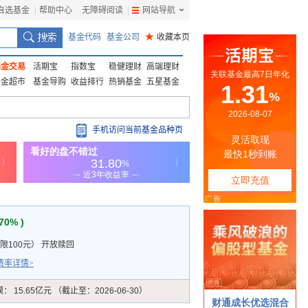
自选基金
|
帮助中心
无障碍阅读
|
网站导航
|
基金代码
基金公司
★
收藏本页
基金交易
活期宝
指数宝
稳健理财
高端理财
基金超市
基金导购
收益排行
热销基金
五星基金
手机访问当前基金品种页
.70% )
限100元
）
开放赎回
费率详情>
模：
15.65亿元 （截止至：2026-06-30）