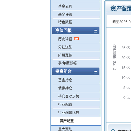
基金公司
资产配
基金评级
截至2026-0
特色数据
净值回报
历史净值
资
分红送配
25 亿
产
规
阶段涨幅
模
20 亿
︵
季/年度涨幅
亿
元
15 亿
投资组合
︶
10 亿
基金持仓
5 亿
债券持仓
持仓变动走势
0 亿
行业配置
行业配置比较
资产配置
重大变动