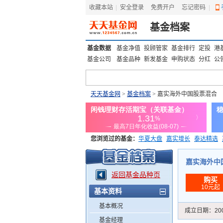
收藏本站
|
安全登录
|
免费开户
忘记密码
|
基金档案
基金数据
基金净值
投顾管家
基金排行
定投
港
基金公司
基金品种
新发基金
申购状态
分红
公
天天基金网
>
基金档案
> 嘉实海外中国股票混合
您浏览过的基金：
华夏大盘
嘉实增长
泰达精选
添富优势
华安宏利
上证180价值ETF
上投优势
嘉实海外中国股
返回基金品种页
购买
10元起
基本资料
基本概况
成立日期：
20
基金经理