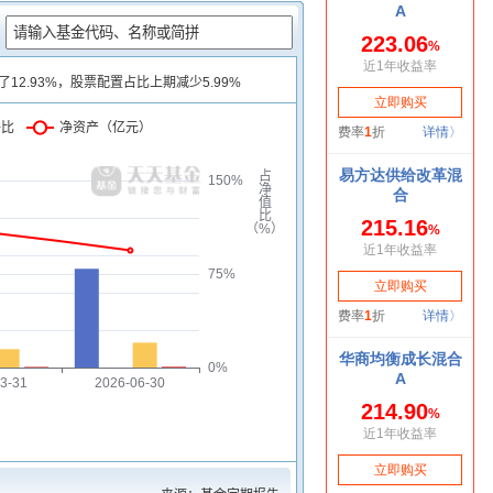
：
少了12.93%，股票配置占比上期减少5.99%
净比
净资产（亿元）
占
150%
净
值
比
（%）
75%
0%
3-31
2026-06-30