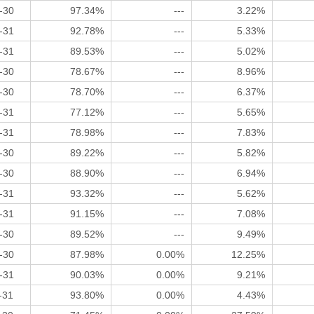
-30
97.34%
---
3.22%
-31
92.78%
---
5.33%
-31
89.53%
---
5.02%
-30
78.67%
---
8.96%
-30
78.70%
---
6.37%
-31
77.12%
---
5.65%
-31
78.98%
---
7.83%
-30
89.22%
---
5.82%
-30
88.90%
---
6.94%
-31
93.32%
---
5.62%
-31
91.15%
---
7.08%
-30
89.52%
---
9.49%
-30
87.98%
0.00%
12.25%
-31
90.03%
0.00%
9.21%
-31
93.80%
0.00%
4.43%