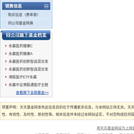
销售信息
购买信息（费率表）
同公司基金转换
永赢医药健康C
永赢医药健康A
永赢医药创新智选混合发
起C
永赢医药创新智选混合发
起A
港股医疗ETF永赢
永赢中证港股通医疗主题
ETF发起联接C
查看旗下全部基金>>
郑重声明：天天基金网发布此信息目的在于传播更多信息，与本网站立场无关。天
性、有效性、及时性、原创性等。相关信息并未经过本网站证实，不对您构成任何投资
将天天基金网设为上网