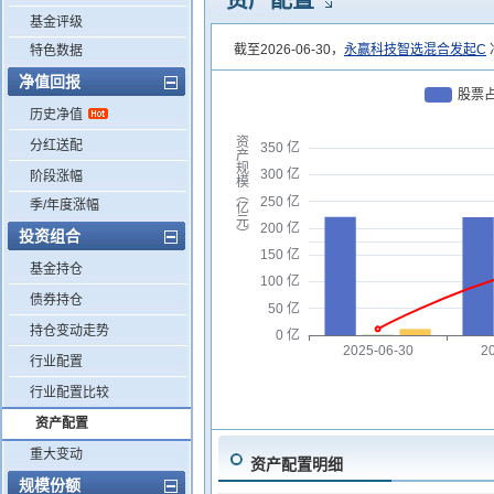
资产配置
基金评级
截至2026-06-30，
永赢科技智选混合发起C
特色数据
净值回报
股票
历史净值
资
分红送配
350 亿
产
规
300 亿
阶段涨幅
模
︵
250 亿
季/年度涨幅
亿
元
200 亿
投资组合
︶
150 亿
基金持仓
100 亿
债券持仓
50 亿
持仓变动走势
0 亿
2025-06-30
2
行业配置
行业配置比较
资产配置
重大变动
资产配置明细
规模份额