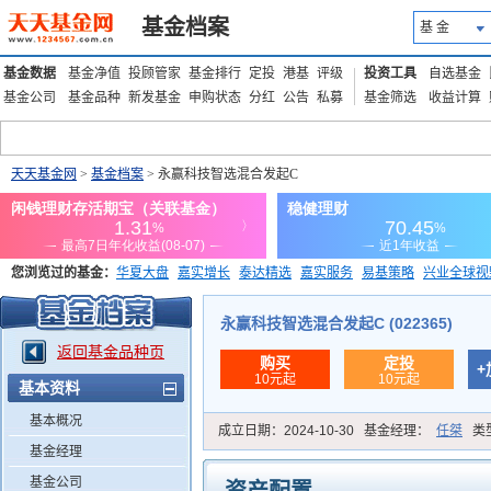
基金档案
基 金
基金数据
基金净值
投顾管家
基金排行
定投
港基
评级
投资工具
自选基金
基金公司
基金品种
新发基金
申购状态
分红
公告
私募
基金筛选
收益计算
天天基金网
>
基金档案
> 永赢科技智选混合发起C
您浏览过的基金：
华夏大盘
嘉实增长
泰达精选
嘉实服务
易基策略
兴业全球视
添富优势
华安宏利
上证180价值ETF
上投优势
信诚蓝筹
永赢科技智选混合发起C (022365)
返回基金品种页
购买
定投
+
10元起
10元起
基本资料
基本概况
成立日期：
2024-10-30
基金经理：
任桀
类
基金经理
基金公司