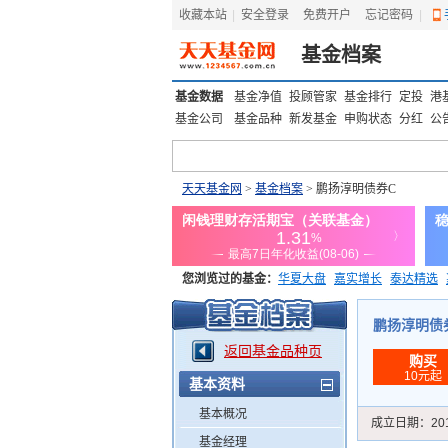
收藏本站
|
安全登录
|
免费开户
忘记密码
|
基金档案
基金数据
基金净值
投顾管家
基金排行
定投
港
基金公司
基金品种
新发基金
申购状态
分红
公
天天基金网
>
基金档案
> 鹏扬淳明债券C
您浏览过的基金：
华夏大盘
嘉实增长
泰达精选
添富优势
华安宏利
上证180价值ETF
上投优势
鹏扬淳明债券C
返回基金品种页
购买
10元起
基本资料
基本概况
成立日期：
20
基金经理