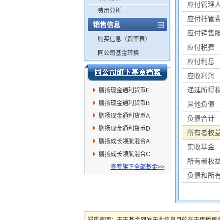
应付管理
费用分析
应付托管
销售信息
应付销售
购买信息（费率表）
应付税费
同公司基金转换
应付利息
应收利润
递延所得
鹏扬现金通利货币E
鹏扬现金通利货币B
其他负债
鹏扬现金通利货币A
负债合计
鹏扬现金通利货币D
所有者权
鹏扬成长领航混合A
实收基金
鹏扬成长领航混合C
所有者权
查看旗下全部基金>>
负债和所