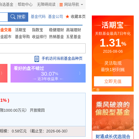
自选基金
|
帮助中心
无障碍阅读
|
网站导航
|
基金代码
基金公司
★
收藏本页
基金交易
活期宝
指数宝
稳健理财
高端理财
基金超市
基金导购
收益排行
热销基金
五星基金
手机访问当前基金品种页
01% )
1000.00万元
）
开放赎回
规模：
0.58亿元 （截止至：2026-06-30）