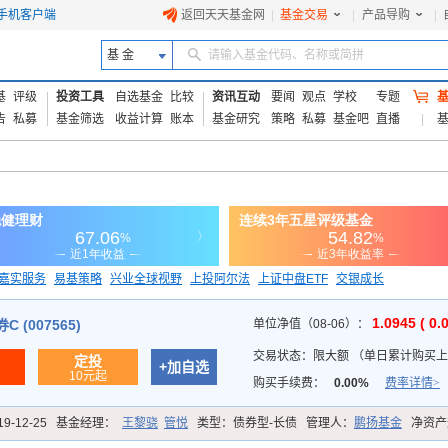
手机客户端
返回天天基金网
|
基金交易
|
产品导购
|
基 金
请输入基金代码、名称或简拼
基
评级
投资工具
自选基金
比较
资讯互动
要闻
观点
学校
专题
告
私募
基金筛选
收益计算
账本
基金研究
策略
私募
基金吧
直播
嘉实服务
易基策略
兴业全球视野
上投阿尔法
上证中盘ETF
交银成长
信诚蓝筹
1.0945 ( 0.
 (007565)
单位净值（08-06）：
交易状态：
限大额
（
单日累计购买上限
定投
+加自选
10元起
购买手续费：
0.00%
费率详情>
19-12-25
基金经理：
王黎骁
管悦
类型：
债券型-长债
管理人：
鹏扬基金
净资产