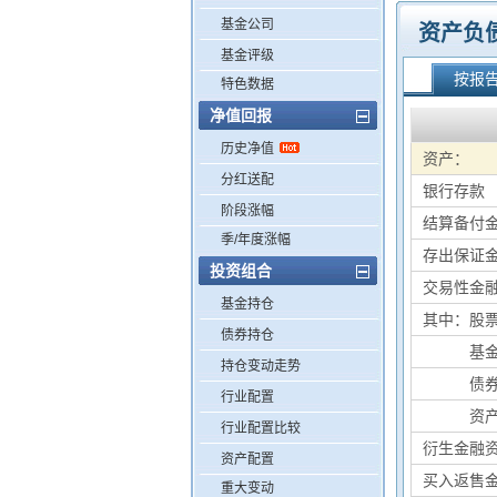
基金公司
资产负
基金评级
按报
特色数据
净值回报
历史净值
资产：
分红送配
银行存款
阶段涨幅
结算备付
季/年度涨幅
存出保证
投资组合
交易性金
基金持仓
其中：股
债券持仓
其中：
基
持仓变动走势
其中：
债
行业配置
其中：
资
行业配置比较
衍生金融
资产配置
买入返售
重大变动