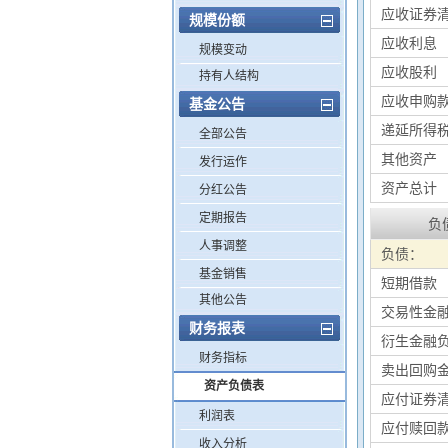
应收证券
规模份额
应收利息
规模变动
应收股利
持有人结构
应收申购
基金公告
递延所得
全部公告
其他资产
发行运作
资产总计
分红公告
定期报告
负
人事调整
负债：
基金销售
短期借款
其他公告
交易性金
财务报表
衍生金融
财务指标
卖出回购
资产负债表
应付证券
利润表
应付赎回
收入分析