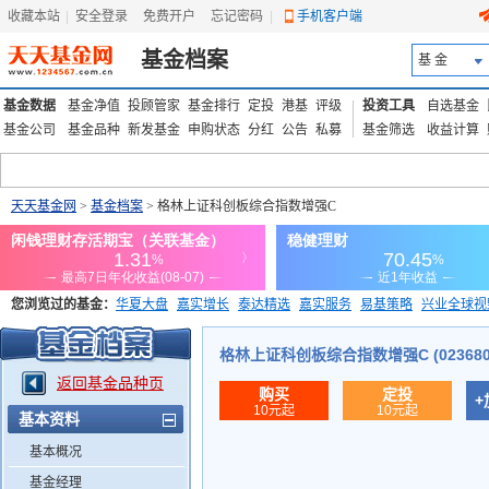
收藏本站
|
安全登录
|
免费开户
忘记密码
|
手机客户端
基金档案
基 金
基金数据
基金净值
投顾管家
基金排行
定投
港基
评级
投资工具
自选基金
基金公司
基金品种
新发基金
申购状态
分红
公告
私募
基金筛选
收益计算
天天基金网
>
基金档案
> 格林上证科创板综合指数增强C
您浏览过的基金：
华夏大盘
嘉实增长
泰达精选
嘉实服务
易基策略
兴业全球视
添富优势
华安宏利
上证180价值ETF
上投优势
信诚蓝筹
格林上证科创板综合指数增强C (023680
返回基金品种页
购买
定投
+
10元起
10元起
基本资料
基本概况
基金经理