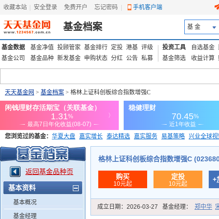
收藏本站
|
安全登录
|
免费开户
忘记密码
|
手机客户端
基金档案
基 金
基金数据
基金净值
投顾管家
基金排行
定投
港基
评级
投资工具
自选基金
基金公司
基金品种
新发基金
申购状态
分红
公告
私募
基金筛选
收益计算
天天基金网
>
基金档案
> 格林上证科创板综合指数增强C
您浏览过的基金：
华夏大盘
嘉实增长
泰达精选
嘉实服务
易基策略
兴业全球视
添富优势
华安宏利
上证180价值ETF
上投优势
信诚蓝筹
格林上证科创板综合指数增强C (023680
返回基金品种页
购买
定投
+
10元起
10元起
基本资料
基本概况
成立日期：
2026-03-27
基金经理：
郑中华
基金经理