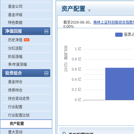
基金公司
资产配置
基金评级
截至2026-06-30，
格林上证科创板综合指数
特色数据
0.00%
净值回报
股票
历史净值
资
分红送配
1 亿
产
规
阶段涨幅
模
0.8 亿
︵
季/年度涨幅
亿
元
0.6 亿
投资组合
︶
0.4 亿
基金持仓
0.2 亿
债券持仓
持仓变动走势
0 亿
行业配置
行业配置比较
资产配置
重大变动