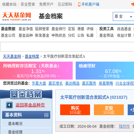
收藏本站
|
安全登录
|
免费开户
忘记密码
|
手机客户端
基金档案
基 金
基金数据
基金净值
投顾管家
基金排行
定投
港基
评级
投资工具
自选基金
基金公司
基金品种
新发基金
申购状态
分红
公告
私募
基金筛选
收益计算
天天基金网
>
基金档案
> 太平医疗创新混合发起式A
您浏览过的基金：
华夏大盘
嘉实增长
泰达精选
嘉实服务
易基策略
兴业全球视
添富优势
华安宏利
上证180价值ETF
上投优势
信诚蓝筹
太平医疗创新混合发起式A (021027)
返回基金品种页
购买
定投
+
10元起
10元起
基本资料
基本概况
成立日期：
2024-06-04
基金经理：
陆玲玲
基金经理