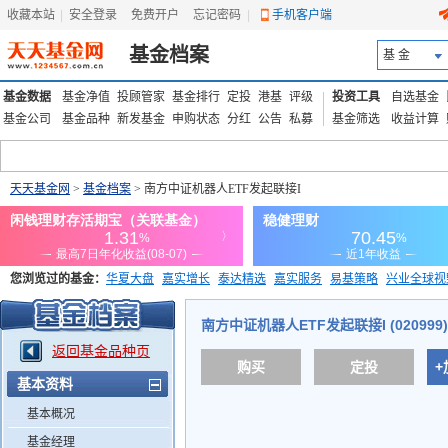
收藏本站
|
安全登录
|
免费开户
忘记密码
|
手机客户端
基金档案
基 金
基金数据
基金净值
投顾管家
基金排行
定投
港基
评级
投资工具
自选基金
基金公司
基金品种
新发基金
申购状态
分红
公告
私募
基金筛选
收益计算
天天基金网
>
基金档案
> 南方中证机器人ETF发起联接I
您浏览过的基金：
华夏大盘
嘉实增长
泰达精选
嘉实服务
易基策略
兴业全球视
添富优势
华安宏利
上证180价值ETF
上投优势
信诚蓝筹
南方中证机器人ETF发起联接I (020999)
返回基金品种页
购买
定投
+
基本资料
基本概况
基金经理