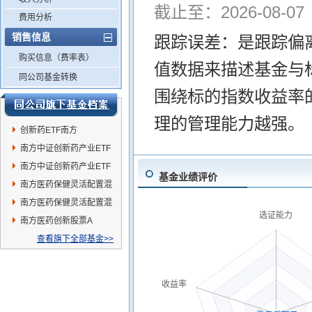
截止至：2026-08-07
费用分析
销售信息
跟踪误差：是跟踪偏
购买信息（费率表）
值数据来描述基金与
同公司基金转换
围绕标的指数收益率
理的管理能力越强。
创新药ETF南方
南方中证创新药产业ETF
发起联接C
南方中证创新药产业ETF
基金业绩评价
发起联接A
南方医药保健灵活配置混
合A
南方医药保健灵活配置混
选证能力
合C
南方医药创新股票A
查看旗下全部基金>>
收益率