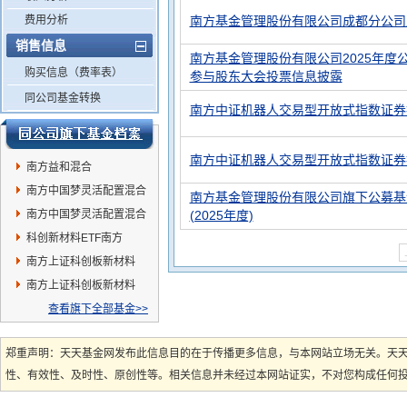
费用分析
南方基金管理股份有限公司成都分公司
销售信息
南方基金管理股份有限公司2025年度
购买信息（费率表）
参与股东大会投票信息披露
同公司基金转换
南方中证机器人交易型开放式指数证券投
南方中证机器人交易型开放式指数证券
南方益和混合
南方中国梦灵活配置混合
南方基金管理股份有限公司旗下公募基
C
南方中国梦灵活配置混合
(2025年度)
A
科创新材料ETF南方
南方上证科创板新材料
ETF发起联接C
南方上证科创板新材料
ETF发起联接A
查看旗下全部基金>>
郑重声明：天天基金网发布此信息目的在于传播更多信息，与本网站立场无关。天
性、有效性、及时性、原创性等。相关信息并未经过本网站证实，不对您构成任何投资