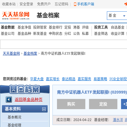
收藏本站
|
安全登录
|
免费开户
忘记密码
|
手机客户端
基金档案
基 金
基金数据
基金净值
投顾管家
基金排行
定投
港基
评级
投资工具
自选基金
基金公司
基金品种
新发基金
申购状态
分红
公告
私募
基金筛选
收益计算
天天基金网
>
基金档案
> 南方中证机器人ETF发起联接I
您浏览过的基金：
华夏大盘
嘉实增长
泰达精选
嘉实服务
易基策略
兴业全球视
添富优势
华安宏利
上证180价值ETF
上投优势
信诚蓝筹
南方中证机器人ETF发起联接I (020999)
返回基金品种页
购买
定投
+
基本资料
基本概况
成立日期：
2024-04-22
基金经理：
潘水洋
基金经理