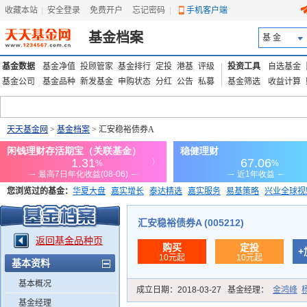
收藏本站
|
安全登录
|
免费开户
忘记密码
|
手机客户端
基金档案
基 金
基金数据
基金净值
投顾管家
基金排行
定投
港基
评级
投资工具
自选基金
基金公司
基金品种
新发基金
申购状态
分红
公告
私募
基金筛选
收益计算
天天基金网
>
基金档案
> 汇安稳裕债券A
您浏览过的基金：
华夏大盘
嘉实增长
泰达精选
嘉实服务
易基策略
兴业全球视
添富优势
华安宏利
上证180价值ETF
上投优势
信诚蓝筹
汇安稳裕债券A (005212)
返回基金品种页
购买
定投
+
10元起
10元起
基本资料
基本概况
成立日期：
2018-03-27
基金经理：
金鸿峰
基金经理