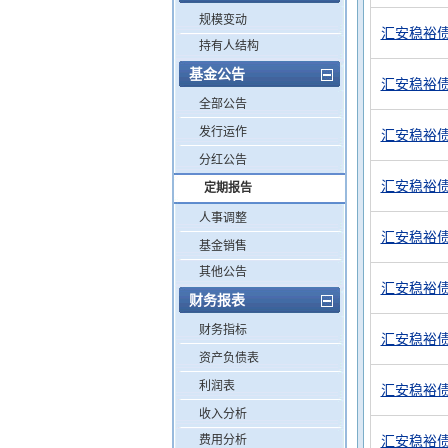
规模变动
汇安稳裕债
持有人结构
基金公告
汇安稳裕债
全部公告
发行运作
汇安稳裕债
分红公告
汇安稳裕债
定期报告
人事调整
汇安稳裕债
基金销售
其他公告
汇安稳裕债
财务报表
财务指标
汇安稳裕债
资产负债表
利润表
汇安稳裕债
收入分析
费用分析
汇安稳裕债