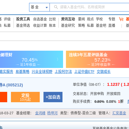
基 金
请输入基金代码、名称或简拼
基
评级
投资工具
自选基金
比较
资讯互动
要闻
观点
学校
专题
告
私募
基金筛选
收益计算
账本
基金研究
策略
私募
基金吧
直播
嘉实服务
易基策略
兴业全球视野
上投阿尔法
上证中盘ETF
交银成长
信诚蓝筹
1.1237 ( 1.
 (005212)
单位净值（08-07）：
交易状态：
开放申购
开放赎回
定投
+加自选
10元起
购买手续费：
0.80%
0.08%
1
折
18-03-27
基金经理：
金鸿峰
杨坤河
类型：
债券型-混合二级
管理人：
汇安基金
其他基金基金公告查询