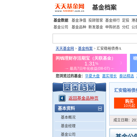
基金档案
基金数据
基金净值
投顾管家
基金排行
定投
港
基金公司
基金品种
新发基金
申购状态
分红
公
天天基金网
>
基金档案
> 汇安稳裕债券A
您浏览过的基金：
华夏大盘
嘉实增长
泰达精选
添富优势
华安宏利
上证180价值ETF
上投优势
汇安稳裕债券A
返回基金品种页
购买
10元起
基本资料
基本概况
成立日期：
20
基金经理
基金公司