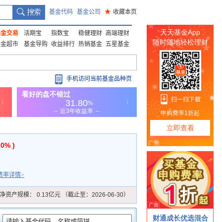
基金代码
基金公司
★
收藏本页
基金交易
活期宝
指数宝
稳健理财
高端理财
基金超市
基金导购
收益排行
热销基金
五星基金
手机访问当前基金品种页
20% )
费率详情>
净资产规模：
0.13亿元 （截止至：2026-06-30）
：