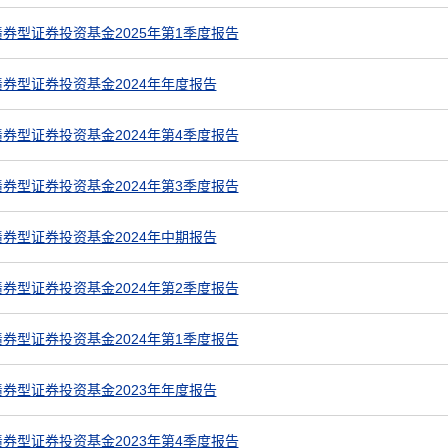
券型证券投资基金2025年第1季度报告
券型证券投资基金2024年年度报告
券型证券投资基金2024年第4季度报告
券型证券投资基金2024年第3季度报告
券型证券投资基金2024年中期报告
券型证券投资基金2024年第2季度报告
券型证券投资基金2024年第1季度报告
券型证券投资基金2023年年度报告
券型证券投资基金2023年第4季度报告