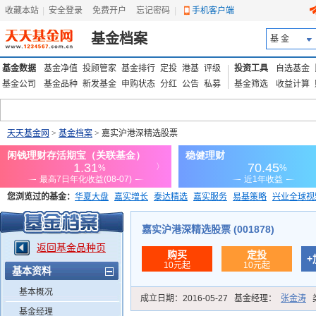
收藏本站
|
安全登录
|
免费开户
忘记密码
|
手机客户端
基金档案
基 金
基金数据
基金净值
投顾管家
基金排行
定投
港基
评级
投资工具
自选基金
基金公司
基金品种
新发基金
申购状态
分红
公告
私募
基金筛选
收益计算
天天基金网
>
基金档案
> 嘉实沪港深精选股票
您浏览过的基金：
华夏大盘
嘉实增长
泰达精选
嘉实服务
易基策略
兴业全球视
添富优势
华安宏利
上证180价值ETF
上投优势
信诚蓝筹
嘉实沪港深精选股票 (001878)
返回基金品种页
购买
定投
+
10元起
10元起
基本资料
基本概况
成立日期：
2016-05-27
基金经理：
张金涛
基金经理