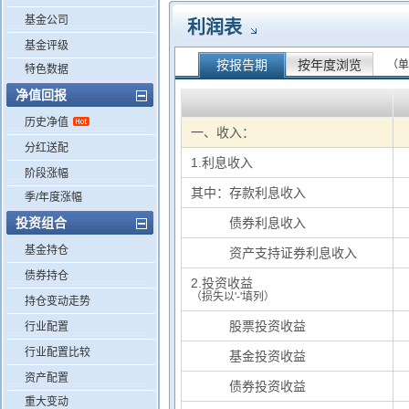
基金公司
利润表
基金评级
按报告期
按年度浏览
（单
特色数据
净值回报
历史净值
一、收入：
分红送配
1.利息收入
阶段涨幅
其中：存款利息收入
季/年度涨幅
投资组合
其中：
债券利息收入
基金持仓
其中：
资产支持证券利息收入
债券持仓
2.投资收益
（损失以'-'填列）
持仓变动走势
基中：
股票投资收益
行业配置
行业配置比较
基中：
基金投资收益
资产配置
基中：
债券投资收益
重大变动