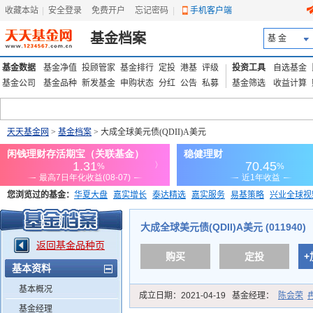
收藏本站
|
安全登录
|
免费开户
忘记密码
|
手机客户端
基金档案
基 金
基金数据
基金净值
投顾管家
基金排行
定投
港基
评级
投资工具
自选基金
基金公司
基金品种
新发基金
申购状态
分红
公告
私募
基金筛选
收益计算
天天基金网
>
基金档案
> 大成全球美元债(QDII)A美元
您浏览过的基金：
华夏大盘
嘉实增长
泰达精选
嘉实服务
易基策略
兴业全球视
添富优势
华安宏利
上证180价值ETF
上投优势
信诚蓝筹
大成全球美元债(QDII)A美元 (011940)
返回基金品种页
购买
定投
+
基本资料
基本概况
成立日期：
2021-04-19
基金经理：
陈会荣
基金经理