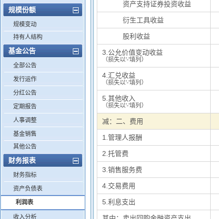
其中：
资产支持证券投资收益
规模份额
其中：
衍生工具收益
规模变动
其中：
股利收益
持有人结构
基金公告
3.公允价值变动收益
（损失以'-'填列）
全部公告
4.汇兑收益
发行运作
（损失以'-'填列）
分红公告
5.其他收入
（损失以'-'填列）
定期报告
人事调整
减：二、费用
基金销售
1.管理人报酬
其他公告
2.托管费
财务报表
3.销售服务费
财务指标
4.交易费用
资产负债表
5.利息支出
利润表
收入分析
其中：卖出回购金融资产支出