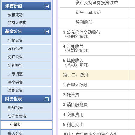
其中：
资产支持证券投资收益
规模份额
其中：
衍生工具收益
规模变动
其中：
股利收益
持有人结构
基金公告
3.公允价值变动收益
（损失以'-'填列）
全部公告
4.汇兑收益
发行运作
（损失以'-'填列）
分红公告
5.其他收入
（损失以'-'填列）
定期报告
人事调整
减：二、费用
基金销售
1.管理人报酬
其他公告
2.托管费
财务报表
3.销售服务费
财务指标
4.交易费用
资产负债表
5.利息支出
利润表
收入分析
其中：卖出回购金融资产支出