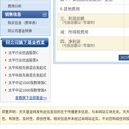
费用分析
6.其他费用
销售信息
三、利润总额
（亏损总额以'-'号填列）
购买信息（费率表）
同公司基金转换
减：所得税费用
四、净利润
（亏损总额以'-'号填列）
太平行业优选股票C
2025
太平行业优选股票A
太平科技先锋混合发起式
A
太平科技先锋混合发起式
C
太平中证1000指数增强C
太平中证1000指数增强A
查看旗下全部基金>>
郑重声明：天天基金网发布此信息目的在于传播更多信息，与本网站立场无关。天
性、有效性、及时性、原创性等。相关信息并未经过本网站证实，不对您构成任何投资