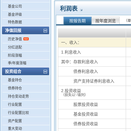
基金公司
利润表
基金评级
按报告期
按年度浏览
（单
特色数据
净值回报
历史净值
一、收入：
分红送配
1.利息收入
阶段涨幅
其中：存款利息收入
季/年度涨幅
投资组合
其中：
债券利息收入
基金持仓
其中：
资产支持证券利息收入
债券持仓
2.投资收益
（损失以'-'填列）
持仓变动走势
基中：
股票投资收益
行业配置
行业配置比较
基中：
基金投资收益
资产配置
基中：
债券投资收益
重大变动