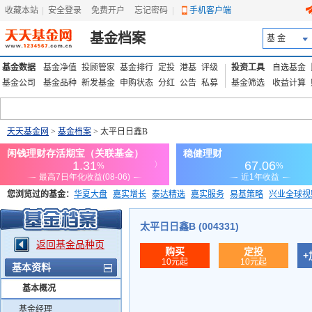
收藏本站
|
安全登录
|
免费开户
忘记密码
|
手机客户端
基金档案
基 金
基金数据
基金净值
投顾管家
基金排行
定投
港基
评级
投资工具
自选基金
基金公司
基金品种
新发基金
申购状态
分红
公告
私募
基金筛选
收益计算
天天基金网
>
基金档案
> 太平日日鑫B
您浏览过的基金：
华夏大盘
嘉实增长
泰达精选
嘉实服务
易基策略
兴业全球视
添富优势
华安宏利
上证180价值ETF
上投优势
信诚蓝筹
太平日日鑫B (004331)
返回基金品种页
购买
定投
+
10元起
10元起
基本资料
基本概况
基金经理