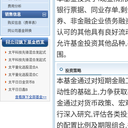
费用分析
银行票据、同业存单,剩
销售信息
券、非金融企业债务融
购买信息（费率表）
认可的其他具有良好流
同公司基金转换
允许基金投资其他品种
太平科技先锋混合发起式
围。
A
太平科技先锋混合发起式
C
太平量化选股混合A
投资策略
太平量化选股混合C
本基金通过对短期金融
太平日日金货币B
太平日日鑫B
动性的基础上,力争获取
查看旗下全部基金>>
金通过对货币政策、宏
行深入研究,评估各类
的配置比例及期限组合,