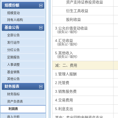
其中：
资产支持证券投资收益
规模份额
其中：
衍生工具收益
规模变动
其中：
股利收益
持有人结构
基金公告
3.公允价值变动收益
（损失以'-'填列）
全部公告
4.汇兑收益
发行运作
（损失以'-'填列）
分红公告
5.其他收入
（损失以'-'填列）
定期报告
人事调整
减：二、费用
基金销售
1.管理人报酬
其他公告
2.托管费
财务报表
3.销售服务费
财务指标
4.交易费用
资产负债表
5.利息支出
利润表
收入分析
其中：卖出回购金融资产支出