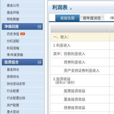
基金公司
利润表
基金评级
按报告期
按年度浏览
（单
特色数据
净值回报
历史净值
一、收入：
分红送配
1.利息收入
阶段涨幅
其中：存款利息收入
季/年度涨幅
投资组合
其中：
债券利息收入
基金持仓
其中：
资产支持证券利息收入
债券持仓
2.投资收益
（损失以'-'填列）
持仓变动走势
基中：
股票投资收益
行业配置
行业配置比较
基中：
基金投资收益
资产配置
基中：
债券投资收益
重大变动