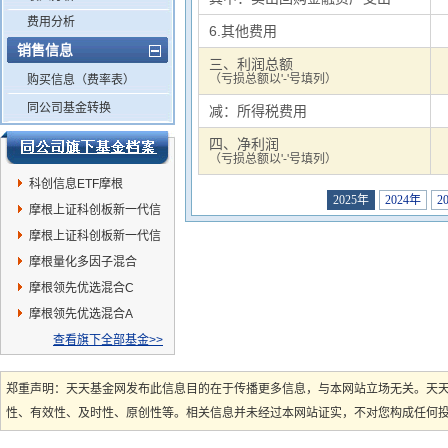
费用分析
6.其他费用
销售信息
三、利润总额
（亏损总额以'-'号填列）
购买信息（费率表）
同公司基金转换
减：所得税费用
四、净利润
（亏损总额以'-'号填列）
科创信息ETF摩根
2025年
2024年
2
摩根上证科创板新一代信
息技术ETF联接C
摩根上证科创板新一代信
息技术ETF联接A
摩根量化多因子混合
摩根领先优选混合C
摩根领先优选混合A
查看旗下全部基金>>
郑重声明：天天基金网发布此信息目的在于传播更多信息，与本网站立场无关。天
性、有效性、及时性、原创性等。相关信息并未经过本网站证实，不对您构成任何投资