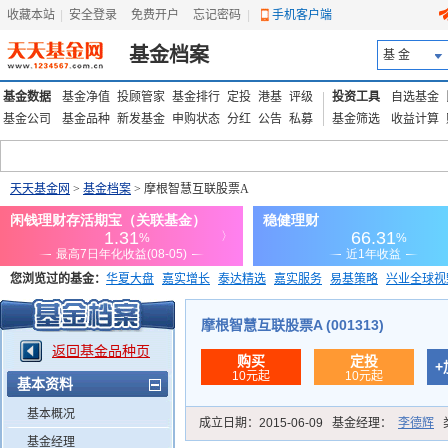
收藏本站
|
安全登录
|
免费开户
忘记密码
|
手机客户端
基金档案
基 金
基金数据
基金净值
投顾管家
基金排行
定投
港基
评级
投资工具
自选基金
基金公司
基金品种
新发基金
申购状态
分红
公告
私募
基金筛选
收益计算
天天基金网
>
基金档案
> 摩根智慧互联股票A
您浏览过的基金：
华夏大盘
嘉实增长
泰达精选
嘉实服务
易基策略
兴业全球视
添富优势
华安宏利
上证180价值ETF
上投优势
信诚蓝筹
摩根智慧互联股票A (001313)
返回基金品种页
购买
定投
+
10元起
10元起
基本资料
基本概况
成立日期：
2015-06-09
基金经理：
李德辉
基金经理