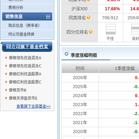
费用分析
沪深300
17.66%
14.
销售信息
同类排名
706
|
912
259
|
8
购买信息（费率表）
四分位排名
同公司基金转换
不佳
良
季度涨幅明细
摩根领先优选混合A
摩根领先优选混合C
时间
1季度涨幅
摩根红利优选股票A
2026年
0
摩根红利优选股票C
2025年
-0
摩根货币B
2024年
0
摩根天添盈货币E
2023年
1
查看旗下全部基金>>
2022年
-2
2021年
-1
2020年
-0