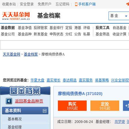
收藏本站
|
安全登录
|
免费开户
忘记密码
|
手机客户端
基金档案
基 金
基金数据
基金净值
投顾管家
基金排行
定投
港基
评级
投资工具
自选基金
基金公司
基金品种
新发基金
申购状态
分红
公告
私募
基金筛选
收益计算
天天基金网
>
基金档案
> 摩根纯债债券A
您浏览过的基金：
华夏大盘
嘉实增长
泰达精选
嘉实服务
易基策略
兴业全球视
添富优势
华安宏利
上证180价值ETF
上投优势
信诚蓝筹
摩根纯债债券A (371020)
返回基金品种页
购买
定投
+
10元起
10元起
基本资料
基本概况
成立日期：
2009-06-24
基金经理：
周梦婕
基金经理