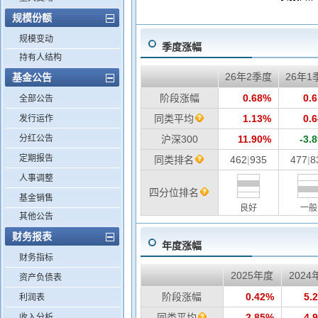
规模份额
规模变动
季度涨幅
持有人结构
26年2季度
26年1
基金公告
阶段涨幅
0.68%
0.
全部公告
同类平均
1.13%
0.
发行运作
分红公告
沪深300
11.90%
-3.
定期报告
同类排名
462
|
935
477
|
8
人事调整
四分位排名
基金销售
良好
一般
其他公告
财务报表
年度涨幅
财务指标
2025年度
2024
资产负债表
阶段涨幅
0.42%
5.
利润表
同类平均
2.85%
4.
收入分析