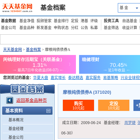
基金档案
基 金
基金数据
基金净值
投顾管家
基金排行
定投
港基
评级
投资工具
自选基金
基金公司
基金品种
新发基金
申购状态
分红
公告
私募
基金筛选
收益计算
天天基金网
>
基金档案
> 摩根纯债债券A
您浏览过的基金：
华夏大盘
嘉实增长
泰达精选
嘉实服务
易基策略
兴业全球视
添富优势
华安宏利
上证180价值ETF
上投优势
信诚蓝筹
摩根纯债债券A (371020)
返回基金品种页
购买
定投
+
10元起
10元起
基本资料
基本概况
成立日期：
2009-06-24
基金经理：
周梦婕
基金经理
06-30）
基金公司