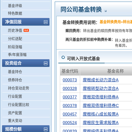
基金评级
同公司基金转换
特色数据
净值回报
基金转换费用说明：
基金转换费用=转出
历史净值
赎回费用：
转出基金的赎回费率按持有年
分红送配
两只基金的折扣前申购费补差：
转入基金
有差异。
阶段涨幅
季/年度涨幅
可转入开放式基金
投资组合
基金代码
基金名称
基金持仓
000073
摩根成长动力混合A
债券持仓
000328
摩根转型动力混合A
持仓变动走势
行业配置
000377
摩根双债增利债券A
行业配置比较
000378
摩根双债增利债券C
资产配置
000457
摩根核心成长股票A
重大变动
000524
摩根民生需求股票A
规模份额
000839
摩根纯债丰利债券A