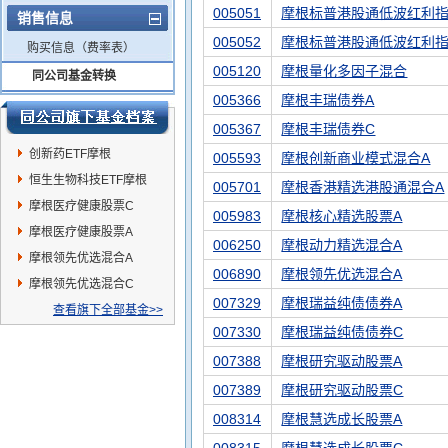
005051
摩根标普港股通低波红利指
销售信息
005052
摩根标普港股通低波红利指
购买信息（费率表）
005120
摩根量化多因子混合
同公司基金转换
005366
摩根丰瑞债券A
005367
摩根丰瑞债券C
创新药ETF摩根
005593
摩根创新商业模式混合A
恒生生物科技ETF摩根
005701
摩根香港精选港股通混合A
摩根医疗健康股票C
005983
摩根核心精选股票A
摩根医疗健康股票A
006250
摩根动力精选混合A
摩根领先优选混合A
006890
摩根领先优选混合A
摩根领先优选混合C
007329
摩根瑞益纯债债券A
查看旗下全部基金>>
007330
摩根瑞益纯债债券C
007388
摩根研究驱动股票A
007389
摩根研究驱动股票C
008314
摩根慧选成长股票A