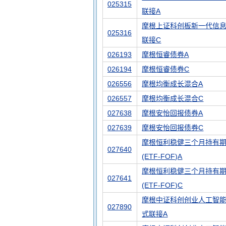
025315
联接A
摩根上证科创板新一代信息
025316
联接C
026193
摩根恒睿债券A
026194
摩根恒睿债券C
026556
摩根均衡成长混合A
026557
摩根均衡成长混合C
027638
摩根安怡回报债券A
027639
摩根安怡回报债券C
摩根恒利稳健三个月持有
027640
(ETF-FOF)A
摩根恒利稳健三个月持有
027641
(ETF-FOF)C
摩根中证科创创业人工智能
027890
式联接A