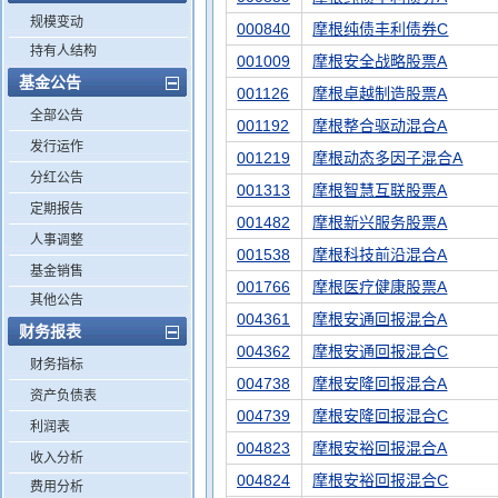
规模变动
000840
摩根纯债丰利债券C
持有人结构
001009
摩根安全战略股票A
基金公告
001126
摩根卓越制造股票A
全部公告
001192
摩根整合驱动混合A
发行运作
001219
摩根动态多因子混合A
分红公告
001313
摩根智慧互联股票A
定期报告
001482
摩根新兴服务股票A
人事调整
001538
摩根科技前沿混合A
基金销售
001766
摩根医疗健康股票A
其他公告
004361
摩根安通回报混合A
财务报表
004362
摩根安通回报混合C
财务指标
004738
摩根安隆回报混合A
资产负债表
004739
摩根安隆回报混合C
利润表
004823
摩根安裕回报混合A
收入分析
004824
摩根安裕回报混合C
费用分析