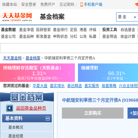
收藏本站
|
安全登录
|
免费开户
忘记密码
|
手机客户端
基金档案
基 金
基金数据
基金净值
投顾管家
基金排行
定投
港基
评级
投资工具
自选基金
基金公司
基金品种
新发基金
申购状态
分红
公告
私募
基金筛选
收益计算
天天基金网
>
基金档案
> 中航瑞安利率债三个月定开债A
您浏览过的基金：
华夏大盘
嘉实增长
泰达精选
嘉实服务
易基策略
兴业全球视
添富优势
华安宏利
上证180价值ETF
上投优势
信诚蓝筹
中航瑞安利率债三个月定开债A (019668
返回基金品种页
立即购买
+加
基本资料
基本概况
基金经理