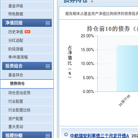
债券持仓
基金评级
报告期末占基金资产净值比例排序的债券投
特色数据
净值回报
历史净值
分红送配
阶段涨幅
季/年度涨幅
投资组合
基金持仓
债券持仓
持仓变动走势
行业配置
行业配置比较
资产配置
重大变动
规模份额
中航瑞安利率债三个月定开债A
20