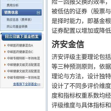
险－回报交换的效率，
费用分析
被低估的证券（股票与
销售信息
是择时能力，即基金根
购买信息（费率表）
同公司基金转换
证券配置以增加或降低
济安金信
中邮医药健康混合A
中邮医药健康混合C
济安评级主要理论包括
中邮专精特新一年持有混
合A
中邮健康文娱灵活配置混
等三种预测原则，依据
合A
中邮健康文娱灵活配置混
理论与方法，设计独特
合C
中邮专精特新一年持有混
合C
查看旗下全部基金>>
设计了不同多评价维度
度和指标权重系数均经
评级维度与具体指标和