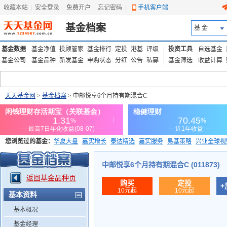
收藏本站
|
安全登录
|
免费开户
忘记密码
|
手机客户端
基金档案
基 金
基金数据
基金净值
投顾管家
基金排行
定投
港基
评级
投资工具
自选基金
基金公司
基金品种
新发基金
申购状态
分红
公告
私募
基金筛选
收益计算
天天基金网
>
基金档案
> 中邮悦享6个月持有期混合C
您浏览过的基金：
华夏大盘
嘉实增长
泰达精选
嘉实服务
易基策略
兴业全球视
添富优势
华安宏利
上证180价值ETF
上投优势
信诚蓝筹
中邮悦享6个月持有期混合C (011873)
返回基金品种页
购买
定投
+
10元起
10元起
基本资料
基本概况
基金经理