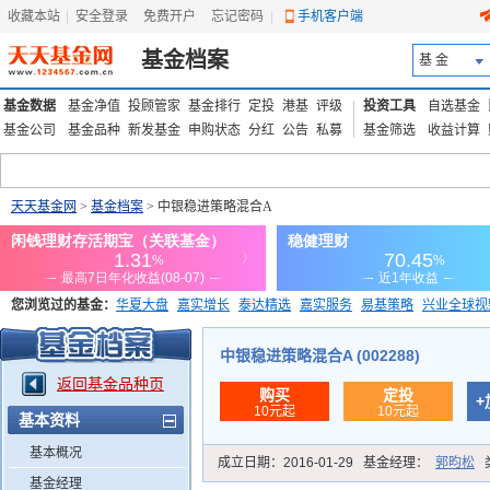
收藏本站
|
安全登录
|
免费开户
忘记密码
|
手机客户端
基金档案
基 金
基金数据
基金净值
投顾管家
基金排行
定投
港基
评级
投资工具
自选基金
基金公司
基金品种
新发基金
申购状态
分红
公告
私募
基金筛选
收益计算
天天基金网
>
基金档案
> 中银稳进策略混合A
您浏览过的基金：
华夏大盘
嘉实增长
泰达精选
嘉实服务
易基策略
兴业全球视
添富优势
华安宏利
上证180价值ETF
上投优势
信诚蓝筹
中银稳进策略混合A (002288)
返回基金品种页
购买
定投
+
10元起
10元起
基本资料
基本概况
成立日期：
2016-01-29
基金经理：
郭昀松
基金经理