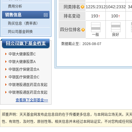
费用分析
同类排名
1225
|
2312
1042
|
2332
3
销售信息
排名变动
193
100
↑
↑
购买信息（费率表）
四分位排名
同公司基金转换
一般
良好
数据截止至：2026-08-07
中银大健康股票C
中银大健康股票A
中银医疗保健混合A
中银医疗保健混合C
中银港股通医药混合发起
C
中银港股通医药混合发起
A
查看旗下全部基金>>
郑重声明：天天基金网发布此信息目的在于传播更多信息，与本网站立场无关。天
性、有效性、及时性、原创性等。相关信息并未经过本网站证实，不对您构成任何投资