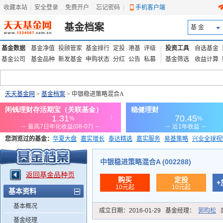
收藏本站
|
安全登录
|
免费开户
忘记密码
|
手机客户端
基金档案
基 金
基金数据
基金净值
投顾管家
基金排行
定投
港基
评级
投资工具
自选基金
基金公司
基金品种
新发基金
申购状态
分红
公告
私募
基金筛选
收益计算
天天基金网
>
基金档案
> 中银稳进策略混合A
您浏览过的基金：
华夏大盘
嘉实增长
泰达精选
嘉实服务
易基策略
兴业全球视
添富优势
华安宏利
上证180价值ETF
上投优势
信诚蓝筹
中银稳进策略混合A (002288)
返回基金品种页
购买
定投
+
10元起
10元起
基本资料
基本概况
成立日期：
2016-01-29
基金经理：
郭昀松
基金经理