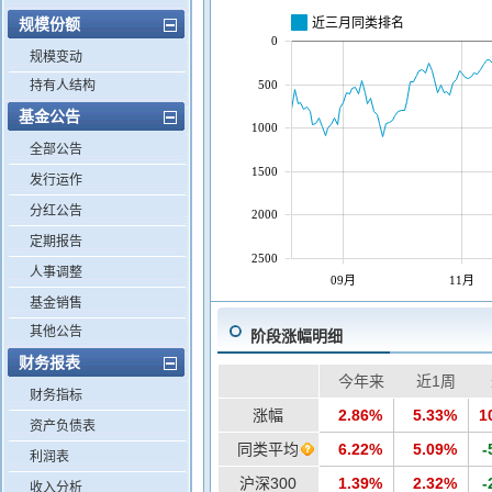
近三月同类排名
规模份额
0
规模变动
500
持有人结构
基金公告
1000
全部公告
1500
发行运作
分红公告
2000
定期报告
2500
人事调整
09月
11月
基金销售
其他公告
阶段涨幅明细
财务报表
今年来
近1周
财务指标
涨幅
2.86%
5.33%
1
资产负债表
同类平均
6.22%
5.09%
-
利润表
沪深300
1.39%
2.32%
-
收入分析