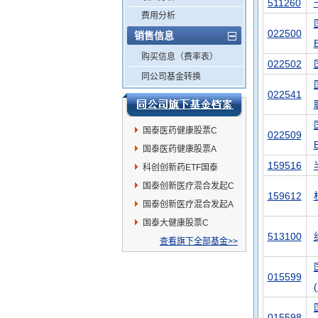
511260
费用分析
022500
销售信息
购买信息（费率表）
022502
同公司基金转换
022541
国泰医药健康股票C
022509
国泰医药健康股票A
159516
科创创新药ETF国泰
国泰创新医疗混合发起C
159612
国泰创新医疗混合发起A
国泰大健康股票C
513100
查看旗下全部基金>>
015599
015598