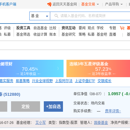
手机客户端
返回天天基金网
|
基金交易
|
产品导购
|
基 金
请输入基金代码、名称或简拼
基
评级
投资工具
自选基金
比较
资讯互动
要闻
观点
学校
专题
告
私募
基金筛选
收益计算
账本
基金研究
策略
私募
基金吧
直播
嘉实服务
易基策略
兴业全球视野
上投阿尔法
上证中盘ETF
交银成长
信诚蓝筹
1.0957 ( -0
(512880)
单位净值（08-07）：
交易状态：
场内交易
定投
+加自选
购买手续费：
---
费率详情>
16-07-26
基金经理：
艾小军
类型：
指数型-股票
管理人：
国泰基金
净资产规模