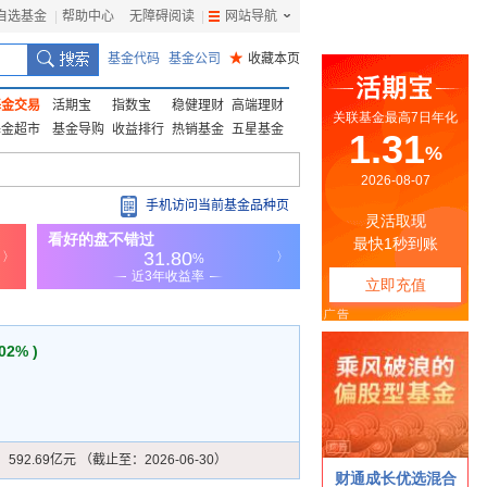
自选基金
|
帮助中心
无障碍阅读
|
网站导航
|
基金代码
基金公司
★
收藏本页
基金交易
活期宝
指数宝
稳健理财
高端理财
基金超市
基金导购
收益排行
热销基金
五星基金
手机访问当前基金品种页
.02% )
：
592.69亿元 （截止至：2026-06-30）