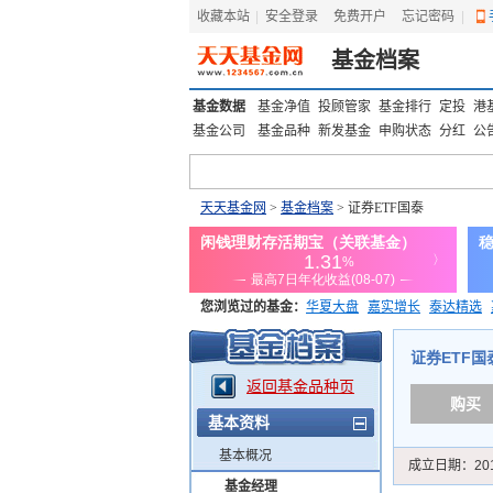
收藏本站
|
安全登录
|
免费开户
忘记密码
|
基金档案
基金数据
基金净值
投顾管家
基金排行
定投
港
基金公司
基金品种
新发基金
申购状态
分红
公
天天基金网
>
基金档案
> 证券ETF国泰
您浏览过的基金：
华夏大盘
嘉实增长
泰达精选
添富优势
华安宏利
上证180价值ETF
上投优势
证券ETF国泰 
返回基金品种页
购买
基本资料
基本概况
成立日期：
20
基金经理