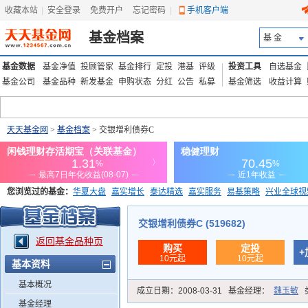
收藏本站
|
安全登录
|
免费开户
忘记密码
|
手机客户端
基金档案
基 金
基金数据
基金净值
投顾管家
基金排行
定投
港基
评级
投资工具
自选基金
基金公司
基金品种
新发基金
申购状态
分红
公告
私募
基金筛选
收益计算
天天基金网
>
基金档案
> 交银增利债券C
您浏览过的基金：
华夏大盘
嘉实增长
泰达精选
嘉实服务
易基策略
兴业全球视
添富优势
华安宏利
上证180价值ETF
上投优势
信诚蓝筹
交银增利债券C (519682)
返回基金品种页
购买
定投
+
10元起
10元起
基本资料
基本概况
成立日期：
2008-03-31
基金经理：
魏玉敏
基金经理