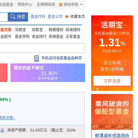
自选基金
|
帮助中心
无障碍阅读
|
网站导航
|
基金代码
基金公司
★
收藏本页
基金交易
活期宝
指数宝
稳健理财
高端理财
基金超市
基金导购
收益排行
热销基金
五星基金
手机访问当前基金品种页
.44% )
费率详情>
基金
净资产规模：
51.03亿元 （截止至：2026-