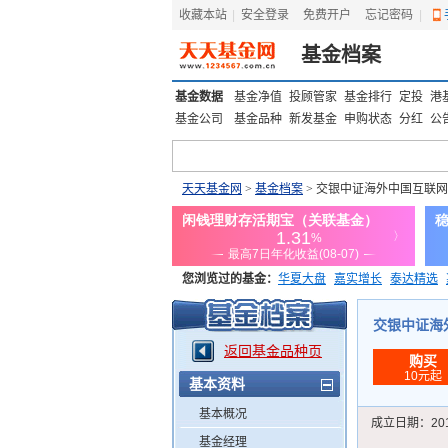
收藏本站
|
安全登录
|
免费开户
忘记密码
|
基金档案
基金数据
基金净值
投顾管家
基金排行
定投
港
基金公司
基金品种
新发基金
申购状态
分红
公
天天基金网
>
基金档案
> 交银中证海外中国互联网指
您浏览过的基金：
华夏大盘
嘉实增长
泰达精选
添富优势
华安宏利
上证180价值ETF
上投优势
交银中证海外中
返回基金品种页
购买
10元起
基本资料
基本概况
成立日期：
20
基金经理