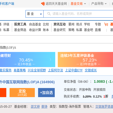
手机客户端
返回天天基金网
|
基金交易
|
产品导购
|
基 金
请输入基金代码、名称或简拼
基
评级
投资工具
自选基金
比较
资讯互动
要闻
观点
学校
专题
告
私募
基金筛选
收益计算
账本
基金研究
策略
私募
基金吧
直播
数(LOF)A
嘉实服务
易基策略
兴业全球视野
上投阿尔法
上证中盘ETF
交银成长
信诚蓝筹
1.0083 ( -1
国互联网指数(LOF)A (164906)
单位净值（08-06）：
交易状态：
开放申购
开放赎回
定投
+加自选
10元起
购买手续费：
1.20%
0.12%
1
折
15-05-27
基金经理：
邵文婷
蔡铮
类型：
指数型-海外股票
管理人：
交银施罗德