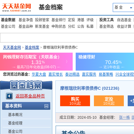
基金档案
基 金
基金数据
基金净值
投顾管家
基金排行
定投
港基
评级
投资工具
自选基金
基金公司
基金品种
新发基金
申购状态
分红
公告
私募
基金筛选
收益计算
天天基金网
>
基金档案
> 摩根瑞欣利率债债券C
您浏览过的基金：
华夏大盘
嘉实增长
泰达精选
嘉实服务
易基策略
兴业全球视
添富优势
华安宏利
上证180价值ETF
上投优势
信诚蓝筹
摩根瑞欣利率债债券C (021236)
返回基金品种页
购买
定投
+
10元起
10元起
基本资料
基本概况
成立日期：
2024-05-10
基金经理：
张一格
基金经理
基金公司