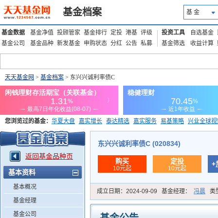
基金档案
基 金
基金数据
基金净值
投顾管家
基金排行
定投
港基
评级
投资工具
自选基金
基金公司
基金品种
新发基金
申购状态
分红
公告
私募
基金筛选
收益计算
天天基金网
>
基金档案
> 东兴兴诚利率债C
您浏览过的基金：
华夏大盘
嘉实增长
泰达精选
嘉实服务
易基策略
兴业全球视
添富优势
华安宏利
上证180价值ETF
上投优势
信诚蓝筹
东兴兴诚利率债C (020834)
返回基金品种页
购买
定投
+
10元起
10元起
基本资料
基本概况
成立日期：
2024-09-09
基金经理：
冯晨
类
基金经理
基金公司