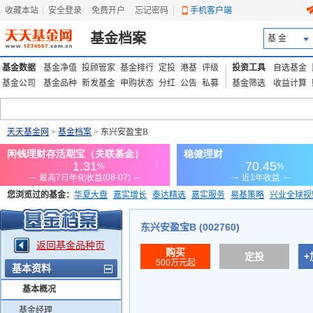
收藏本站
|
安全登录
|
免费开户
忘记密码
|
手机客户端
基金档案
基 金
基金数据
基金净值
投顾管家
基金排行
定投
港基
评级
投资工具
自选基金
基金公司
基金品种
新发基金
申购状态
分红
公告
私募
基金筛选
收益计算
天天基金网
>
基金档案
> 东兴安盈宝B
您浏览过的基金：
华夏大盘
嘉实增长
泰达精选
嘉实服务
易基策略
兴业全球视
添富优势
华安宏利
上证180价值ETF
上投优势
信诚蓝筹
东兴安盈宝B (002760)
返回基金品种页
购买
定投
+
500万元起
基本资料
基本概况
基金经理