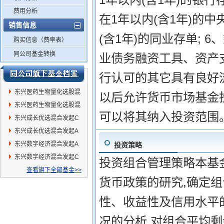
费用分析
在1年以内(含1年)的中
销售信息
(含1年)的同业存单; 
购买信息（费率表）
同公司基金转换
业债务融资工具、资产支
行认可的其它具有良好
东兴医药生物量化选股混
以后允许货币市场基金
合C
东兴医药生物量化选股混
可以将其纳入投资范围
合A
东兴成长优选混合发起C
东兴成长优选混合发起A
东兴数字经济混合发起A
投资策略
东兴数字经济混合发起C
投资组合管理策略本基
查看旗下全部基金>>
货币政策的研究,确定
性、收益性及信用水平
况的分析,对组合平均