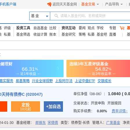
手机客户端
返回天天基金网
|
基金交易
|
产品导购
|
基 金
请输入基金代码、名称或简拼
基
评级
投资工具
自选基金
比较
资讯互动
要闻
观点
学校
专题
告
私募
基金筛选
收益计算
账本
基金研究
策略
私募
基金吧
直播
C
嘉实服务
易基策略
兴业全球视野
上投阿尔法
上证中盘ETF
交银成长
信诚蓝筹
1.0840 ( 0.
天持有债券C (020047)
单位净值（08-06）：
交易状态：
开放申购
开放赎回
定投
+加自选
10元起
购买手续费：
0.00%
费率详情>
24-01-30
基金经理：
郎振东
宋倩倩
类型：
债券型-长债
管理人：
广发基金
净资