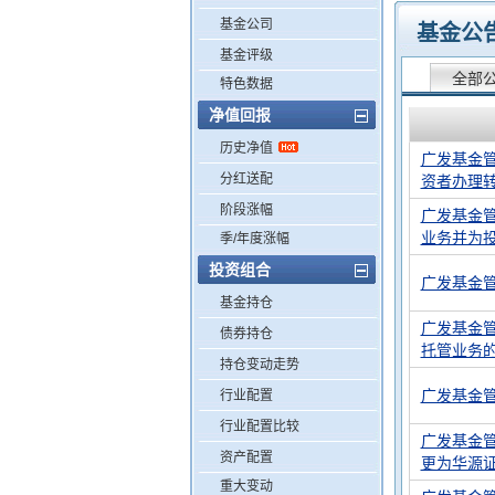
基金公司
基金公
基金评级
全部
特色数据
净值回报
历史净值
广发基金
分红送配
资者办理
阶段涨幅
广发基金
业务并为
季/年度涨幅
投资组合
广发基金
基金持仓
广发基金
债券持仓
托管业务
持仓变动走势
广发基金
行业配置
行业配置比较
广发基金
资产配置
更为华源
重大变动