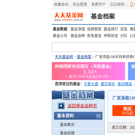
收藏本站
|
安全登录
|
免费开户
忘记密码
|
基金档案
基金数据
基金净值
投顾管家
基金排行
定投
港
基金公司
基金品种
新发基金
申购状态
分红
公
天天基金网
>
基金档案
> 广发添盈180天持有债券
您浏览过的基金：
华夏大盘
嘉实增长
泰达精选
添富优势
华安宏利
上证180价值ETF
上投优势
广发添盈180
返回基金品种页
购买
10元起
基本资料
基本概况
成立日期：
20
基金经理