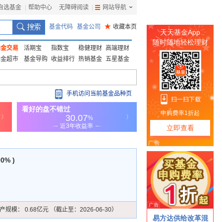
自选基金
|
帮助中心
无障碍阅读
|
网站导航
|
基金代码
基金公司
★
收藏本页
基金交易
活期宝
指数宝
稳健理财
高端理财
基金超市
基金导购
收益排行
热销基金
五星基金
手机访问当前基金品种页
00% )
产规模：
0.68亿元 （截止至：2026-06-30）