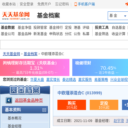
收藏本站
|
安全登录
|
免费开户
忘记密码
|
手机客户端
基金档案
基 金
基金数据
基金净值
投顾管家
基金排行
定投
港基
评级
投资工具
自选基金
基金公司
基金品种
新发基金
申购状态
分红
公告
私募
基金筛选
收益计算
天天基金网
>
基金档案
> 中欧瑾添混合C
您浏览过的基金：
华夏大盘
嘉实增长
泰达精选
嘉实服务
易基策略
兴业全球视
添富优势
华安宏利
上证180价值ETF
上投优势
信诚蓝筹
中欧瑾添混合C (013999)
返回基金品种页
购买
定投
+
10元起
10元起
基本资料
基本概况
成立日期：
2021-11-09
基金经理：
赵宇澄
基金经理