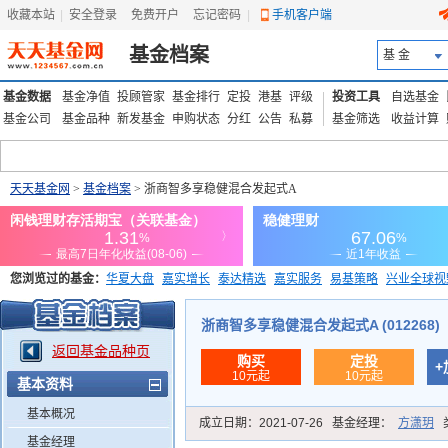
收藏本站
|
安全登录
|
免费开户
忘记密码
|
手机客户端
基金档案
基 金
基金数据
基金净值
投顾管家
基金排行
定投
港基
评级
投资工具
自选基金
基金公司
基金品种
新发基金
申购状态
分红
公告
私募
基金筛选
收益计算
天天基金网
>
基金档案
> 浙商智多享稳健混合发起式A
您浏览过的基金：
华夏大盘
嘉实增长
泰达精选
嘉实服务
易基策略
兴业全球视
添富优势
华安宏利
上证180价值ETF
上投优势
信诚蓝筹
浙商智多享稳健混合发起式A (012268)
返回基金品种页
购买
定投
+
10元起
10元起
基本资料
基本概况
成立日期：
2021-07-26
基金经理：
方潇玥
基金经理