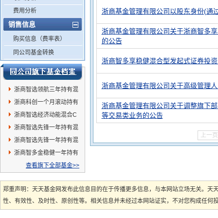
费用分析
浙商基金管理有限公司以股东身份(通
销售信息
浙商基金管理有限公司关于浙商智多享
购买信息（费率表）
的公告
同公司基金转换
浙商智多享稳健混合型发起式证券投资基
浙商基金管理有限公司关于高级管理人
浙商智选领航三年持有混
合C
浙商科创一个月滚动持有
浙商基金管理有限公司关于调整旗下部
混合C
浙商智选经济动能混合C
等交易类业务的公告
浙商智选先锋一年持有混
上一页
合A
浙商智选先锋一年持有混
合C
浙商智多金稳健一年持有
期C
查看旗下全部基金>>
郑重声明：天天基金网发布此信息目的在于传播更多信息，与本网站立场无关。天
性、有效性、及时性、原创性等。相关信息并未经过本网站证实，不对您构成任何投资