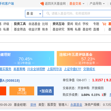
手机客户端
返回天天基金网
|
基金交易
|
产品导购
|
基 金
请输入基金代码、名称或简拼
基
评级
投资工具
自选基金
比较
资讯互动
要闻
观点
学校
专题
告
私募
基金筛选
收益计算
账本
基金研究
策略
私募
基金吧
直播
嘉实服务
易基策略
兴业全球视野
上投阿尔法
上证中盘ETF
交银成长
信诚蓝筹
1.3157 ( 9.
 (008618)
单位净值（08-07）：
交易状态：
开放申购
开放赎回
定投
+加自选
10元起
购买手续费：
1.50%
0.15%
1
折
20-05-20
基金经理：
单林
类型：
股票型
管理人：
永赢基金
净资产规模：
0.72