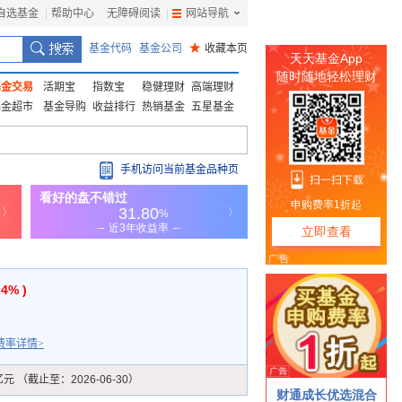
自选基金
|
帮助中心
无障碍阅读
|
网站导航
|
基金代码
基金公司
★
收藏本页
基金交易
活期宝
指数宝
稳健理财
高端理财
基金超市
基金导购
收益排行
热销基金
五星基金
手机访问当前基金品种页
24% )
费率详情>
亿元 （截止至：2026-06-30）