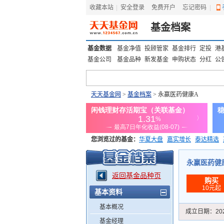
收藏本站
|
安全登录
|
免费开户
忘记密码
|
基金档案
基金数据
基金净值
投顾管家
基金排行
定投
港
基金公司
基金品种
新发基金
申购状态
分红
公
天天基金网
>
基金档案
> 永赢医药健康A
您浏览过的基金：
华夏大盘
嘉实增长
泰达精选
添富优势
华安宏利
上证180价值ETF
上投优势
永赢医药健康A
返回基金品种页
购买
10元起
基本资料
基本概况
成立日期：
20
基金经理