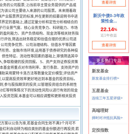
业务的公司股票; 2)当前非主营业务提供的产品或
,成为该公司主要收入来源的公司股票。未来随着政
康产业股票界定的标准,并在更新的招募说明书中进
股票界定的基础上,通过定量分析和定性分析相结合的
分子行业景气度、核心业务竞争力、科研能力、市场
业的盈利能力、资产负债结构、现金流等相关财务指
值指标进行评估,筛选出财务稳定和估值合理的优质公司进
度、公司竞争优势、公司治理结构、估值水平等因素
济形势、金融市场环境,运用基于债券研究的各种投
、债性特征、流动性等因素的基础上,审慎筛选其中
,争取稳健的投资回报。 5、资产支持证券投资策
种。本基金将重点对市场利率、发行条款、支持资产的
辅助采用蒙特卡洛方法等数量化定价模型,评估资产
货,以提高投资效率更好地达到本基金的投资目标。
则,参与股指期货的投资,以管理投资组合的系统性
量分红等特殊情况下的流动性风险以进行有效的现金
纳入投资范围,本基金可以相应调整和更新相关投资
配方案以公告为准,若基金合同生效不满3个月可不
现金红利自动转为相应类别的基金份额进行再投资;若