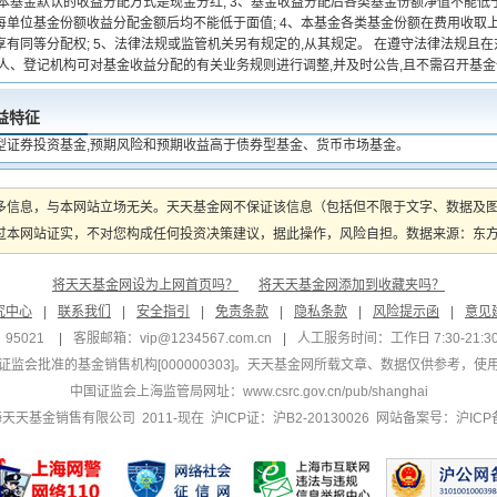
,本基金默认的收益分配方式是现金分红; 3、基金收益分配后各类基金份额净值不能低
每单位基金份额收益分配金额后均不能低于面值; 4、本基金各类基金份额在费用收取
享有同等分配权; 5、法律法规或监管机关另有规定的,从其规定。 在遵守法律法规且
理人、登记机构可对基金收益分配的有关业务规则进行调整,并及时公告,且不需召开基
益特征
型证券投资基金,预期风险和预期收益高于债券型基金、货币市场基金。
多信息，与本网站立场无关。天天基金网不保证该信息（包括但不限于文字、数据及
本网站证实，不对您构成任何投资决策建议，据此操作，风险自担。数据来源：东方财富
将天天基金网设为上网首页吗？
将天天基金网添加到收藏夹吗？
究中心
|
联系我们
|
安全指引
|
免责条款
|
隐私条款
|
风险提示函
|
意见
95021
|
客服邮箱：
vip@1234567.com.cn
|
人工服务时间：工作日 7:30-21:30 
监会批准的基金销售机构[000000303]
。天天基金网所载文章、数据仅供参考，使
中国证监会上海监管局网址：
www.csrc.gov.cn/pub/shanghai
 上海天天基金销售有限公司 2011-现在 沪ICP证：沪B2-20130026
网站备案号：沪ICP备1