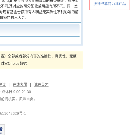
于面值;即基金收益分配基准日的每类基金份额净值
上不同,其对应的可分配收益可能有所不同。同一类
在对现有基金份额持有人利益无实质性不利影响的前
金份额持有人大会。
图表）全部或者部分内容的准确性、真实性、完整
Choice数据。
建议
|
在线客服
|
诚聘英才
双休日 9:00-21:30
用前请核实，风险自负。
1042629号-1