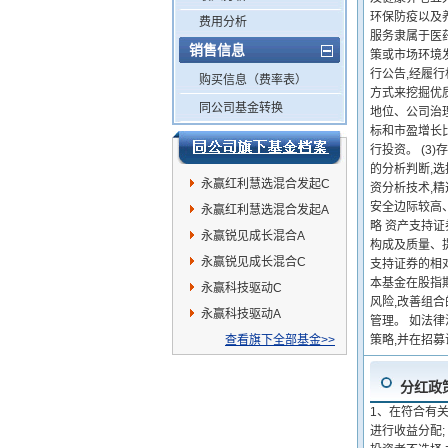
环保防疫以及养
费用分析
服务隶属于医
销售信息
策或市场环境
行公告,经履行
购买信息（费率表）
方式来挖掘优
同公司基金转换
地位、公司治
标和市盈增长比
行投资。 (
的分析判断,
永赢红利慧选混合发起C
资分析技术,
安全边际较高
永赢红利慧选混合发起A
略 资产支持证
永赢锐见成长混合A
构成及质量、
永赢锐见成长混合C
支持证券的相
本基金在股指
永赢科技驱动C
风险,改善组
永赢科技驱动A
管理。 如法
查看旗下全部基金>>
策略,并在招
分红政
1、在符合有
进行收益分配