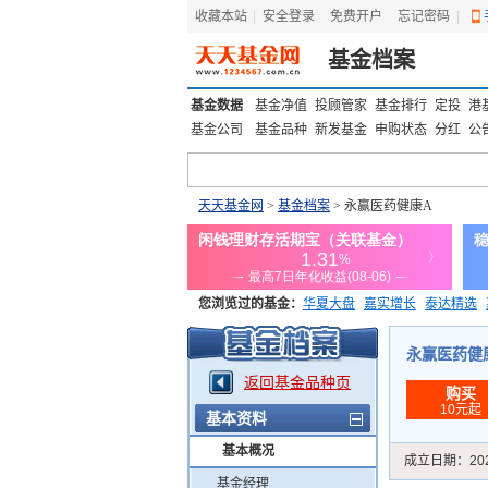
收藏本站
|
安全登录
|
免费开户
忘记密码
|
基金档案
基金数据
基金净值
投顾管家
基金排行
定投
港
基金公司
基金品种
新发基金
申购状态
分红
公
天天基金网
>
基金档案
> 永赢医药健康A
您浏览过的基金：
华夏大盘
嘉实增长
泰达精选
添富优势
华安宏利
上证180价值ETF
上投优势
永赢医药健康A
返回基金品种页
购买
10元起
基本资料
基本概况
成立日期：
20
基金经理