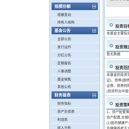
规模份额
规模变动
持有人结构
投资目
基金公告
本基金主要投
全部公告
投资理
发行运作
暂无数据
分红公告
定期报告
投资范
人事调整
本基金的投资
基金销售
证)、债券(
证券、债券回
其他公告
(但须符合中
财务报表
财务指标
投资策
资产负债表
1、资产配置
资产配置,合
利润表
(1)医药健
收入分析
及健康养老五