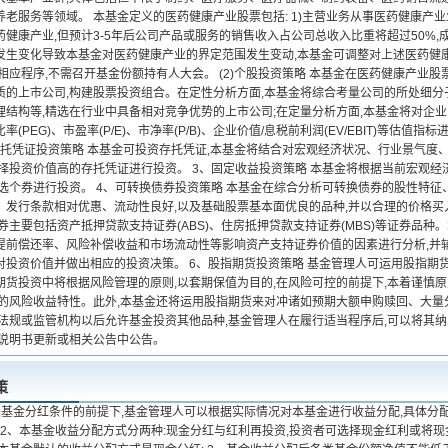
老服务等领域。 本基金定义的医药健康产业股票包括: 1)主营业务从事医药健康产业
药健康产业,但预计3-5年后公司产品或服务的销售收入占公司总收入比重将超过50%
发生变化导致本基金对医药健康产业的界定范围发生变动,本基金可调整对上述医药健
相应程序,不需召开基金份额持有人大会。 (2)个股投资策略 本基金在医药健康产业
质的上市公司,构建股票投资组合。在定性分析方面,本基金将综合考量公司的所处细
理结构等,精选在行业中具备相对竞争优势的上市公司;在定量分析方面,本基金将对企
率(PEG)、市盈率(P/E)、市净率(P/B)、企业价值/息税前利润(EV/EBIT)等估
3)存托凭证投资策略 本基金可投资存托凭证,本基金将结合对宏观经济状况、行业景气
选择投资价值高的存托凭证进行投资。 3、固定收益投资策略 本基金将根据当前宏观经
精选个券进行投资。 4、可转换债券投资策略 本基金在综合分析可转换债券的股性特征
、发行条款相对优惠、流动性良好,以及基础股票基本面优良的品种,并以合理的价格买入
券主要包括资产抵押贷款支持证券(ABS)、住房抵押贷款支持证券(MBS)等证券品
提前偿还率、风险补偿收益和市场流动性等影响资产支持证券价值的因素进行分析,并
对投资价值并做出相应的投资决策。 6、股指期货投资策略 基金管理人可运用股指期
期货投资中将根据风险管理的原则,以套期保值为目的,在风险可控的前提下,本着谨慎原
合的风险收益特性。此外,本基金还将运用股指期货来对冲诸如预期大额申购赎回、大
律法规或监管机构以后允许基金投资其他品种,基金管理人在履行适当程序后,可以将其
募说明书更新或相关公告中公告。
策
关基金分红条件的前提下,基金管理人可以根据实际情况对本基金进行收益分配,具体分
; 2、本基金收益分配方式分两种:现金分红与红利再投资,投资者可选择现金红利或将