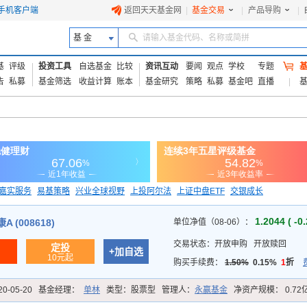
手机客户端
返回天天基金网
|
基金交易
|
产品导购
|
基 金
请输入基金代码、名称或简拼
基
评级
投资工具
自选基金
比较
资讯互动
要闻
观点
学校
专题
告
私募
基金筛选
收益计算
账本
基金研究
策略
私募
基金吧
直播
嘉实服务
易基策略
兴业全球视野
上投阿尔法
上证中盘ETF
交银成长
信诚蓝筹
1.2044 ( -0
 (008618)
单位净值（08-06）：
交易状态：
开放申购
开放赎回
定投
+加自选
10元起
购买手续费：
1.50%
0.15%
1
折
20-05-20
基金经理：
单林
类型：
股票型
管理人：
永赢基金
净资产规模：
0.72