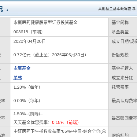
况
其他基金基本概况查询
永赢医药健康股票型证券投资基金
基金简称
008618（前端）
基金类型
2020年04月20日
成立日期/规
模
0.72亿元（截止至：2026年06月30日）
份额规模
人
永赢基金
基金托管人
人
单林
成立来分红
1.20%（每年）
托管费率
费率
0.00%（每年）
最高认购费
1.50%（前端）
费率
最高赎回费
天天基金优惠费率：
0.15%（前端）
中证医药卫生指数收益率*85%+中债-综合全价(总
基准
跟踪标的