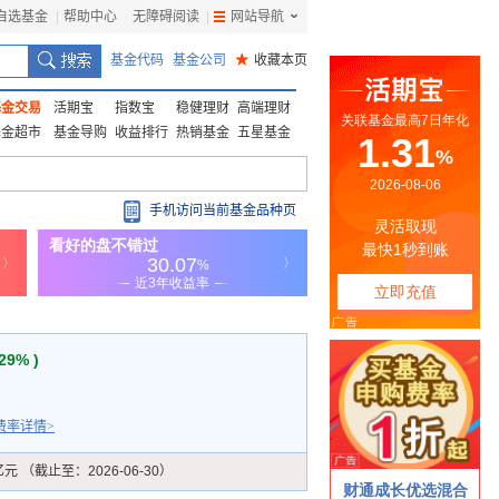
自选基金
|
帮助中心
无障碍阅读
|
网站导航
|
基金代码
基金公司
★
收藏本页
基金交易
活期宝
指数宝
稳健理财
高端理财
基金超市
基金导购
收益排行
热销基金
五星基金
手机访问当前基金品种页
.29% )
费率详情>
亿元 （截止至：2026-06-30）