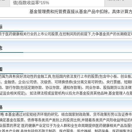
值)指数收益率*15%
基金管理费和托管费直接从基金产品中扣除，具体计算
标
资于医药健康相关行业的上市公司股票,在控制风险的前提下,力争基金资产的长期稳定
念
围
范围为具有良好流动性的金融工具,包括国内依法发行上市的股票(包含中小板、创业
国债、金融债、企业/公司债、次级债、可转换债券(含分离交易可转债)、央行票据、短
购、银行存款(包括定期存款、协议存款、通知存款等)、同业存单、股指期货以及法
国证监会相关规定)。 如法律法规或监管机构以后允许基金投资其他品种,基金管理人在
略
策略 本基金通过对宏观经济环境的研究、结合国家财政政策、货币政策形势以及证券市
理确定基金在股票、债券等各类资产类别上的投资比例,并随着各类资产风险收益特征的相
康产业股票的界定 医药健康产业定位于为全人群和全生命周期提供医药健康相关产品及服
大基本产业群,具体包括但不限于制药、医疗服务、医疗器械、制药装备、医药销售流