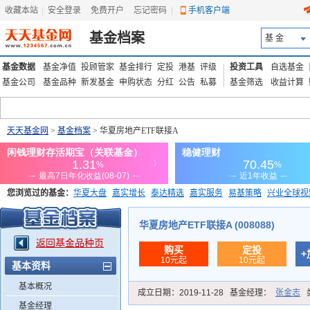
收藏本站
|
安全登录
|
免费开户
忘记密码
|
手机客户端
基金档案
基 金
基金数据
基金净值
投顾管家
基金排行
定投
港基
评级
投资工具
自选基金
基金公司
基金品种
新发基金
申购状态
分红
公告
私募
基金筛选
收益计算
天天基金网
>
基金档案
> 华夏房地产ETF联接A
您浏览过的基金：
华夏大盘
嘉实增长
泰达精选
嘉实服务
易基策略
兴业全球视
添富优势
华安宏利
上证180价值ETF
上投优势
信诚蓝筹
华夏房地产ETF联接A (008088)
返回基金品种页
购买
定投
+
10元起
10元起
基本资料
基本概况
成立日期：
2019-11-28
基金经理：
张金志
基金经理