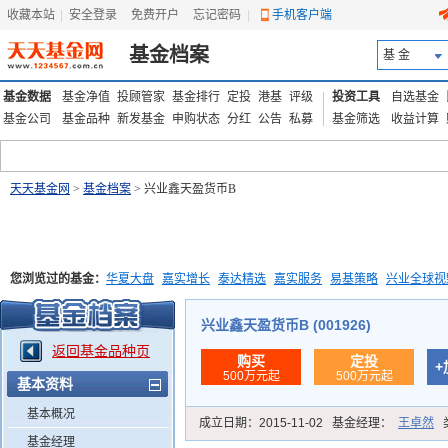
收藏本站
|
安全登录
|
免费开户
忘记密码
|
手机客户端
基金档案
基 金
基金数据
基金净值
投顾管家
基金排行
定投
港基
评级
投资工具
自选基金
基金公司
基金品种
新发基金
申购状态
分红
公告
私募
基金筛选
收益计算
天天基金网
>
基金档案
> 兴业鑫天盈货币B
您浏览过的基金：
华夏大盘
嘉实增长
泰达精选
嘉实服务
易基策略
兴业全球视
添富优势
华安宏利
上证180价值ETF
上投优势
信诚蓝筹
兴业鑫天盈货币B (001926)
返回基金品种页
购买
定投
+
500万元起
500万元起
基本资料
基本概况
成立日期：
2015-11-02
基金经理：
王卓然
基金经理