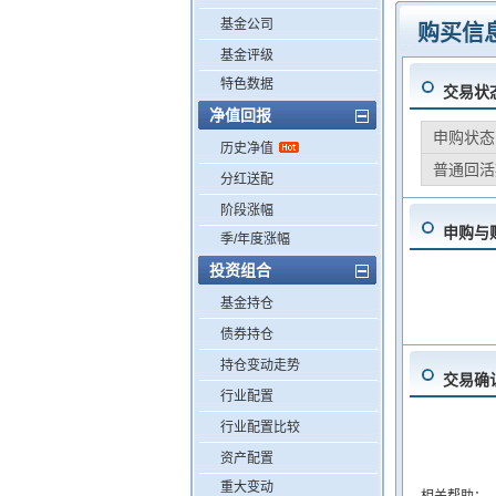
基金公司
购买信
基金评级
特色数据
交易状
净值回报
申购状态
历史净值
普通回活
分红送配
阶段涨幅
申购与
季/年度涨幅
投资组合
基金持仓
债券持仓
持仓变动走势
交易确
行业配置
行业配置比较
资产配置
重大变动