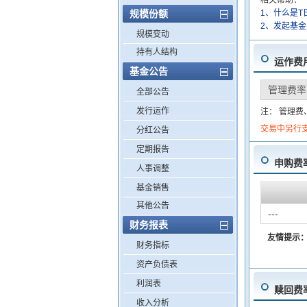
相关帮助：
规模份额
1、什么是T
2、发起基
规模变动
持有人结构
运作费
基金公告
管理费率
全部公告
发行运作
注： 管理
交易中另行
分红公告
定期报告
申购费
人事调整
基金销售
其他公告
---
财务报表
友情提示
财务指标
资产负债表
利润表
赎回费
收入分析