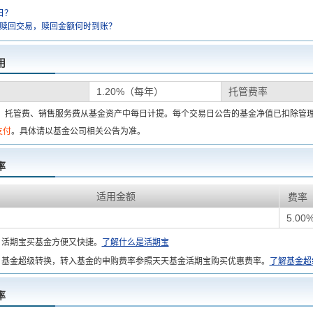
日？
金赎回交易，赎回金额何时到账？
用
1.20%（每年）
托管费率
费、托管费、销售服务费从基金资产中每日计提。每个交易日公告的基金净值已扣除管
支付
。具体请以基金公司相关公告为准。
率
适用金额
费率
5.00
：
活期宝买基金方便又快捷。
了解什么是活期宝
基金超级转换，转入基金的申购费率参照天天基金活期宝购买优惠费率。
了解基金超
率