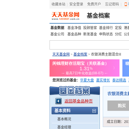
收藏本站
|
安全登录
|
免费开户
忘记密码
|
基金档案
基金数据
基金净值
投顾管家
基金排行
定投
港
基金公司
基金品种
新发基金
申购状态
分红
公
天天基金网
>
基金档案
> 农银消费主题混合H
您浏览过的基金：
华夏大盘
嘉实增长
泰达精选
添富优势
华安宏利
上证180价值ETF
上投优势
农银消费主题混
返回基金品种页
购买
基本资料
基本概况
成立日期：
20
基金经理