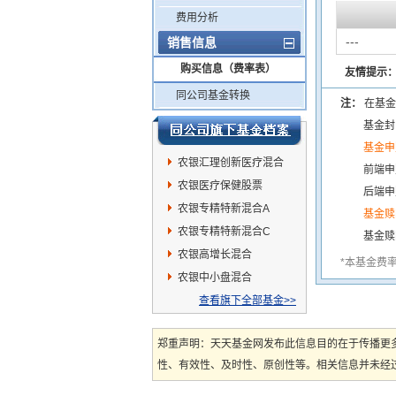
费用分析
---
销售信息
购买信息（费率表）
友情提示
同公司基金转换
注：
在基金
基金封
基金申
农银汇理创新医疗混合
前端申
农银医疗保健股票
后端申
农银专精特新混合A
基金赎
农银专精特新混合C
基金赎
农银高增长混合
*本基金费
农银中小盘混合
查看旗下全部基金>>
郑重声明：天天基金网发布此信息目的在于传播更
性、有效性、及时性、原创性等。相关信息并未经过