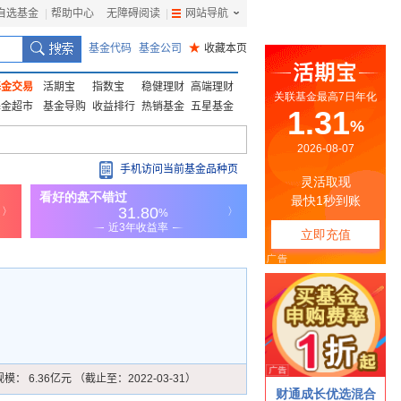
自选基金
|
帮助中心
无障碍阅读
|
网站导航
|
基金代码
基金公司
★
收藏本页
基金交易
活期宝
指数宝
稳健理财
高端理财
基金超市
基金导购
收益排行
热销基金
五星基金
手机访问当前基金品种页
规模：
6.36亿元 （截止至：2022-03-31）