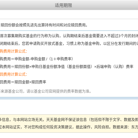
适用期限
：
赎回份额会按照先进先出算持有时间和对应赎回费用。
首次募集期购买基金的行为称为认购，认购期结束后基金需要进入不超过3个月的封
闭期结束后，您若申请购买开放式基金，习惯上称为基金申购，以区分在发行期间的
购费用计算公式：
购费用＝申购金额-申购金额 /（1＋申购费率）
购费用＝赎回份额×申购日基金份额净值（基金份额面值）×后端申购（认购）费率
回费用计算公式：
回费用＝赎回金额×赎回费率
率来源基金公司，请以基金公司官网提供的费率数据为准。
多信息，与本网站立场无关。天天基金网不保证该信息（包括但不限于文字、数据及
本网站证实，不对您构成任何投资决策建议，据此操作，风险自担。数据来源：东方财富