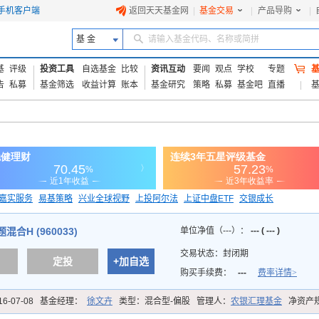
手机客户端
返回天天基金网
|
基金交易
|
产品导购
|
基 金
请输入基金代码、名称或简拼
基
评级
投资工具
自选基金
比较
资讯互动
要闻
观点
学校
专题
告
私募
基金筛选
收益计算
账本
基金研究
策略
私募
基金吧
直播
嘉实服务
易基策略
兴业全球视野
上投阿尔法
上证中盘ETF
交银成长
信诚蓝筹
合H (960033)
单位净值（---）：
--- ( --- )
交易状态：
封闭期
定投
+加自选
购买手续费：
---
费率详情>
16-07-08
基金经理：
徐文卉
类型：
混合型-偏股
管理人：
农银汇理基金
净资产